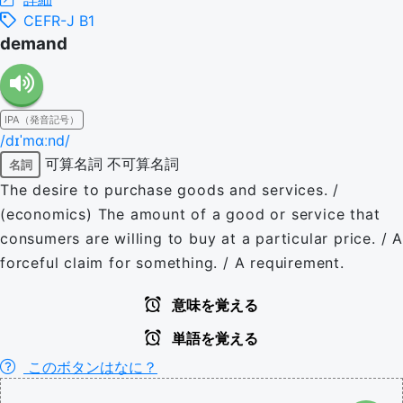
CEFR-J B1
demand
IPA（発音記号）
/dɪˈmɑːnd/
可算名詞
不可算名詞
名詞
The desire to purchase goods and services. /
(economics) The amount of a good or service that
consumers are willing to buy at a particular price. / A
forceful claim for something. / A requirement.
意味を覚える
単語を覚える
このボタンはなに？