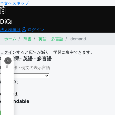
本文へスキップ
DiQt
法人様向け
ログイン
ホーム
辞書
英語 - 多言語
demand.
ログインすると広告が減り、学習に集中できます。
検索結果- 英語 - 多言語
×
広
告
意味・例文の表示言語
検索内容:
demand.
demandable