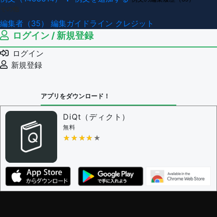
その他
編集者（35）
編集ガイドライン
クレジット
ログイン / 新規登録
ログイン
新規登録
アプリをダウンロード！
DiQt（ディクト）
無料
★★★★★
★★★★★