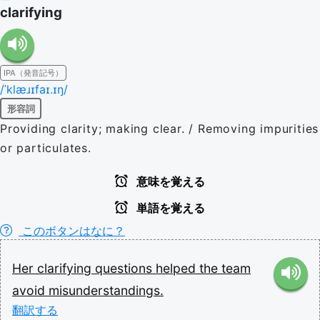
clarifying
IPA（発音記号）
/ˈklæɹɪfaɪ.ɪŋ/
形容詞
Providing clarity; making clear. / Removing impurities
or particulates.
意味を覚える
単語を覚える
このボタンはなに？
Her
clarifying
questions
helped
the
team
avoid
misunderstandings.
翻訳する