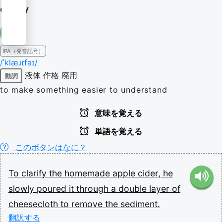
clarify
IPA（発音記号）
/ˈklæɹɪfaɪ/
液体
作格
廃用
動詞
to make something easier to understand
意味を覚える
単語を覚える
このボタンはなに？
To
clarify
the
homemade
apple
cider,
he
slowly
poured
it
through
a
double
layer
of
cheesecloth
to
remove
the
sediment.
翻訳する