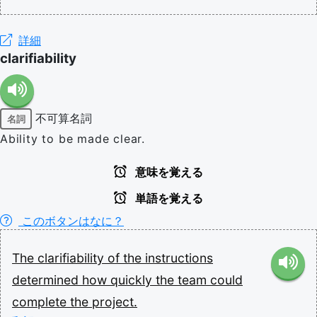
詳細
clarifiability
不可算名詞
名詞
Ability to be made clear.
意味を覚える
単語を覚える
このボタンはなに？
The
clarifiability
of
the
instructions
determined
how
quickly
the
team
could
complete
the
project.