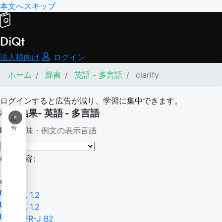
本文へスキップ
DiQt
法人様向け
ログイン
ホーム
辞書
英語 - 多言語
clarify
ログインすると広告が減り、学習に集中できます。
検索結果- 英語 - 多言語
×
広
告
意味・例文の表示言語
検索内容:
clarify
BSL 1.2
TSL 1.2
CEFR-J B2