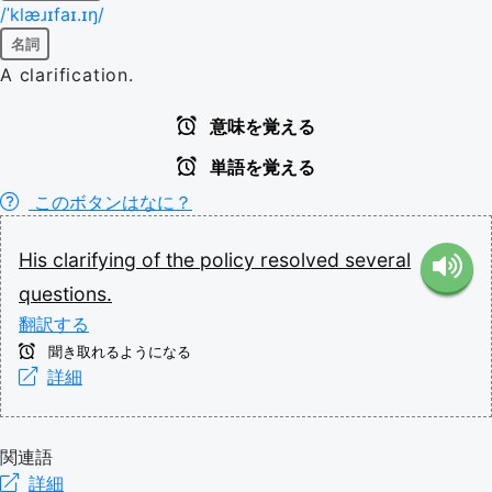
/ˈklæɹɪfaɪ.ɪŋ/
名詞
A clarification.
意味を覚える
単語を覚える
このボタンはなに？
His
clarifying
of
the
policy
resolved
several
questions.
翻訳する
聞き取れるようになる
詳細
関連語
詳細