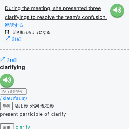
During
the
meeting,
she
presented
three
clarifyings
to
resolve
the
team's
confusion.
翻訳する
聞き取れるようになる
詳細
詳細
clarifying
IPA（発音記号）
/ˈklæɹɪfaɪ.ɪŋ/
活用形
分詞
現在形
動詞
present participle of clarify
clarify
原形: