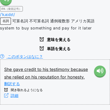
IPA（発音記号）
/ˈkɹɛdɪt/
可算名詞
不可算名詞
通例複数形
アメリカ英語
名詞
system to buy something and pay for it later
意味を覚える
単語を覚える
このボタンはなに？
She
gave
credit
to
his
testimony
because
she
relied
on
his
reputation
for
honesty.
翻訳する
聞き取れるようになる
詳細