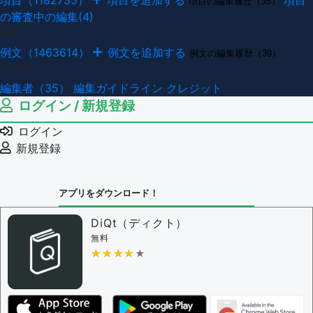
項目（1182735）
項目を追加する
項目
項目の編集履歴（35）
の審査中の編集(4)
例文
例文（1463614）
例文を追加する
例文の編集履歴（39）
その他
編集者（35）
編集ガイドライン
クレジット
ログイン / 新規登録
ログイン
新規登録
アプリをダウンロード！
DiQt（ディクト）
無料
★★★★★
★★★★★