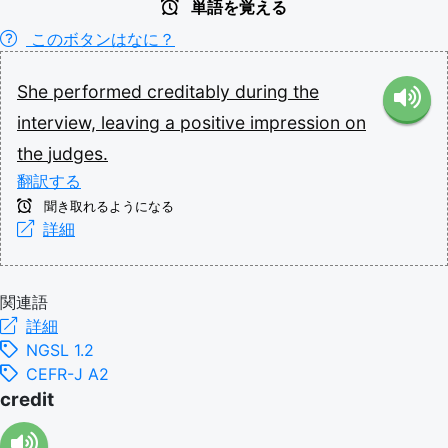
単語を覚える
このボタンはなに？
She
performed
creditably
during
the
interview,
leaving
a
positive
impression
on
the
judges.
翻訳する
聞き取れるようになる
詳細
関連語
詳細
NGSL 1.2
CEFR-J A2
credit