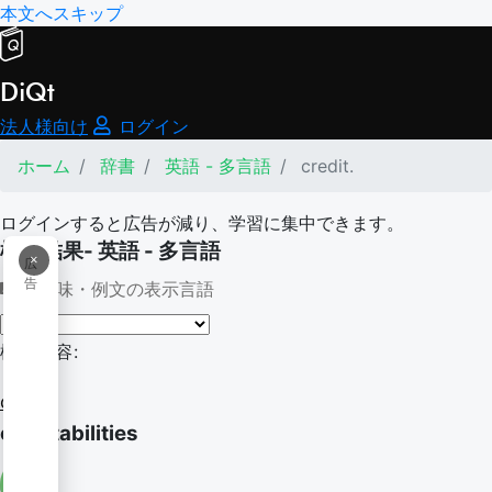
本文へスキップ
DiQt
法人様向け
ログイン
ホーム
辞書
英語 - 多言語
credit.
ログインすると広告が減り、学習に集中できます。
検索結果- 英語 - 多言語
×
広
告
意味・例文の表示言語
検索内容:
credit.
creditabilities