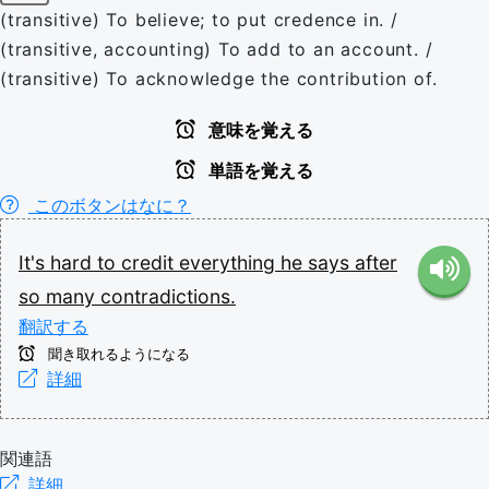
(transitive) To believe; to put credence in. /
(transitive, accounting) To add to an account. /
(transitive) To acknowledge the contribution of.
意味を覚える
単語を覚える
このボタンはなに？
It's
hard
to
credit
everything
he
says
after
so
many
contradictions.
翻訳する
聞き取れるようになる
詳細
関連語
詳細