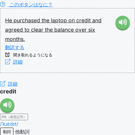
このボタンはなに？
He
purchased
the
laptop
on
credit
and
agreed
to
clear
the
balance
over
six
months.
翻訳する
聞き取れるようになる
詳細
詳細
credit
IPA（発音記号）
/ˈkɹɛdɪt/
他動詞
動詞