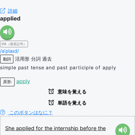
詳細
applied
IPA（発音記号）
/əˈplaɪd/
活用形
分詞
過去
動詞
simple past tense and past participle of apply
apply
原形:
意味を覚える
単語を覚える
このボタンはなに？
She
applied
for
the
internship
before
the