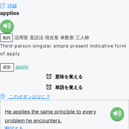
詳細
applies
活用形
直説法
現在形
単数形
三人称
動詞
Third-person singular simple present indicative form
of apply
apply
原形:
意味を覚える
単語を覚える
このボタンはなに？
He
applies
the
same
principle
to
every
problem
he
encounters.
翻訳する