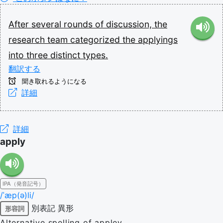
After
several
rounds
of
discussion,
the
research
team
categorized
the
applyings
into
three
distinct
types.
翻訳する
聞き取れるようになる
詳細
詳細
apply
IPA（発音記号）
/ˈæp(ə)li/
別表記
異形
形容詞
Alternative spelling of appley