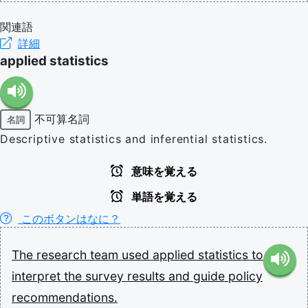
関連語
詳細
applied statistics
不可算名詞
名詞
Descriptive statistics and inferential statistics.
意味を覚える
単語を覚える
このボタンはなに？
The
research
team
used
applied
statistics
to
interpret
the
survey
results
and
guide
policy
recommendations.