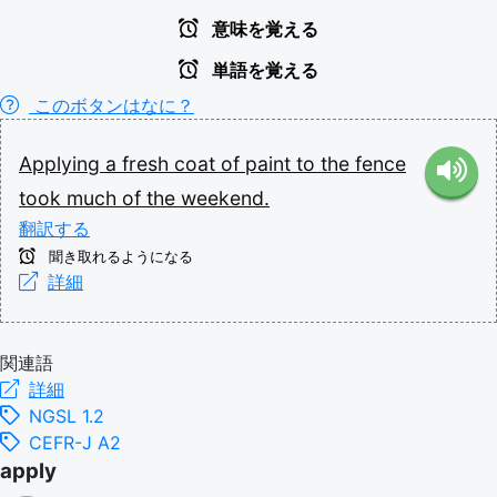
意味を覚える
単語を覚える
このボタンはなに？
Applying
a
fresh
coat
of
paint
to
the
fence
took
much
of
the
weekend.
翻訳する
聞き取れるようになる
詳細
関連語
詳細
NGSL 1.2
CEFR-J A2
apply