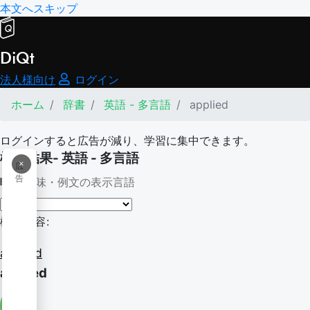
本文へスキップ
DiQt
法人様向け
ログイン
ホーム
辞書
英語 - 多言語
applied
ログインすると広告が減り、学習に集中できます。
検索結果- 英語 - 多言語
×
広
告
意味・例文の表示言語
検索内容:
applied
applied