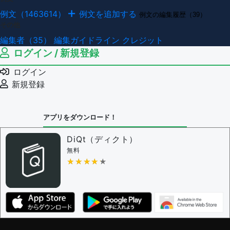
例文（1463614）
例文を追加する
例文の編集履歴（39）
その他
編集者（35）
編集ガイドライン
クレジット
ログイン / 新規登録
ログイン
新規登録
アプリをダウンロード！
DiQt（ディクト）
無料
★★★★★
★★★★★