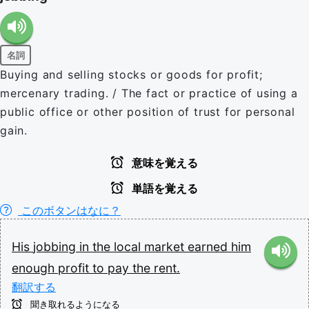
名詞
Buying and selling stocks or goods for profit;
mercenary trading. / The fact or practice of using a
public office or other position of trust for personal
gain.
意味を覚える
単語を覚える
このボタンはなに？
His
jobbing
in
the
local
market
earned
him
enough
profit
to
pay
the
rent.
翻訳する
聞き取れるようになる