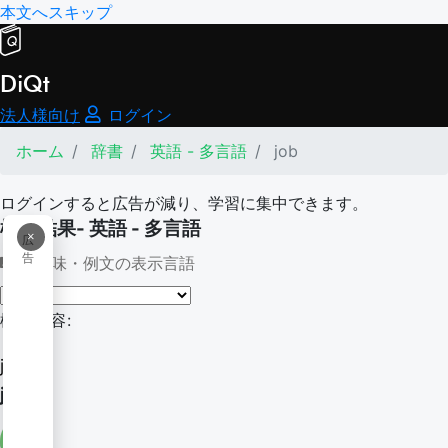
本文へスキップ
DiQt
法人様向け
ログイン
ホーム
辞書
英語 - 多言語
job
ログインすると広告が減り、学習に集中できます。
検索結果- 英語 - 多言語
×
広
告
意味・例文の表示言語
検索内容:
job
job