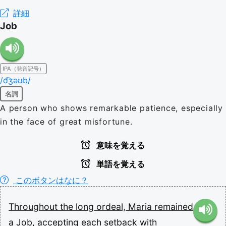
詳細
Job
IPA（発音記号）
/d͡ʒəʊb/
名詞
A person who shows remarkable patience, especially
in the face of great misfortune.
意味を覚える
単語を覚える
このボタンはなに？
Throughout
the
long
ordeal,
Maria
remained
a
Job,
accepting
each
setback
with