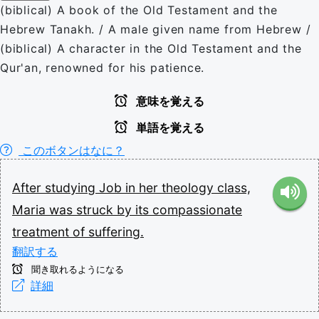
(biblical) A book of the Old Testament and the
Hebrew Tanakh. / A male given name from Hebrew /
(biblical) A character in the Old Testament and the
Qur'an, renowned for his patience.
意味を覚える
単語を覚える
このボタンはなに？
After
studying
Job
in
her
theology
class,
Maria
was
struck
by
its
compassionate
treatment
of
suffering.
翻訳する
聞き取れるようになる
詳細