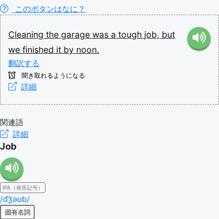
このボタンはなに？
Cleaning
the
garage
was
a
tough
job,
but
we
finished
it
by
noon.
翻訳する
聞き取れるようになる
詳細
関連語
詳細
Job
IPA（発音記号）
/d͡ʒəʊb/
固有名詞