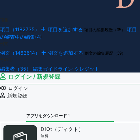
項目
項目（1182735）
項目を追加する
項目
項目の編集履歴（35）
の審査中の編集(4)
例文
例文（1463614）
例文を追加する
例文の編集履歴（39）
その他
編集者（35）
編集ガイドライン
クレジット
ログイン / 新規登録
ログイン
新規登録
アプリをダウンロード！
DiQt（ディクト）
無料