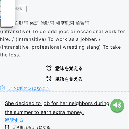
IPA（発音記号）
/d͡ʒɒb/
自動詞
俗語
他動詞
頻度副詞
前置詞
動詞
(intransitive) To do odd jobs or occasional work for
hire. / (intransitive) To work as a jobber. /
(intransitive, professional wrestling slang) To take
the loss.
意味を覚える
単語を覚える
このボタンはなに？
She
decided
to
job
for
her
neighbors
during
the
summer
to
earn
extra
money.
翻訳する
聞き取れるようになる