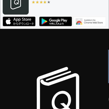
★★★★★
★★★★★