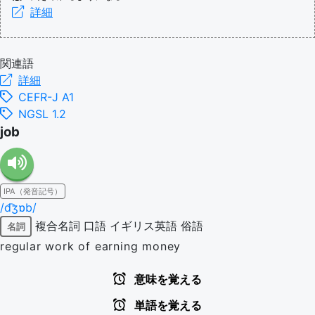
詳細
関連語
詳細
CEFR-J A1
NGSL 1.2
job
IPA（発音記号）
/d͡ʒɒb/
複合名詞
口語
イギリス英語
俗語
名詞
regular work of earning money
意味を覚える
単語を覚える