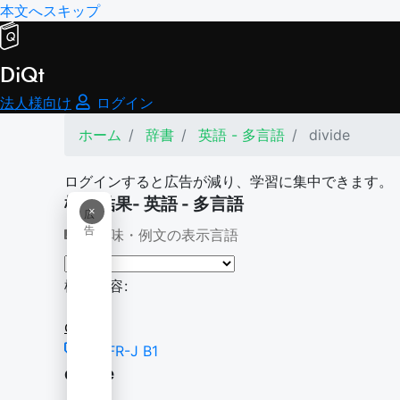
本文へスキップ
DiQt
法人様向け
ログイン
ホーム
辞書
英語 - 多言語
divide
ログインすると広告が減り、学習に集中できます。
検索結果- 英語 - 多言語
×
広
告
意味・例文の表示言語
検索内容:
divide
CEFR-J B1
divide