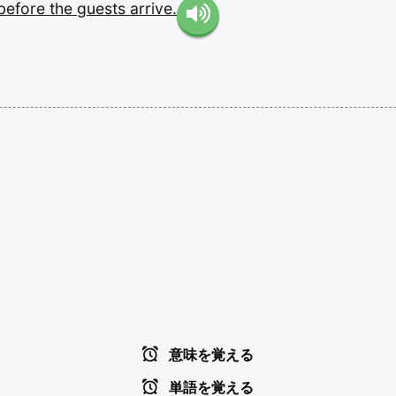
before
the
guests
arrive.
意味を覚える
単語を覚える