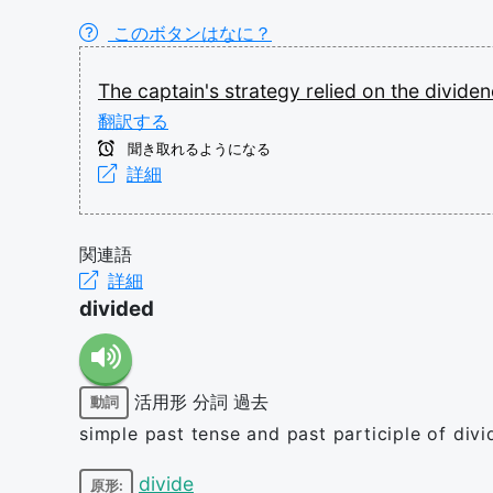
このボタンはなに？
The
captain's
strategy
relied
on
the
divide
翻訳する
聞き取れるようになる
詳細
関連語
詳細
divided
活用形
分詞
過去
動詞
simple past tense and past participle of divi
divide
原形: