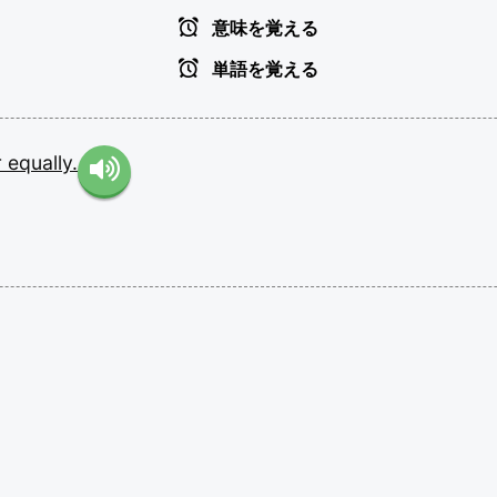
意味を覚える
単語を覚える
r
equally.