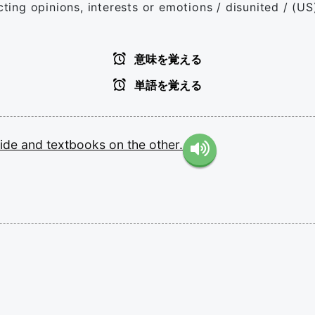
icting opinions, interests or emotions / disunited / (U
意味を覚える
単語を覚える
side
and
textbooks
on
the
other.