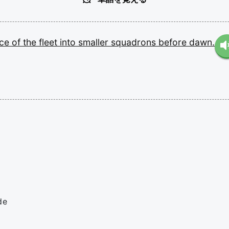
nce
of
the
fleet
into
smaller
squadrons
before
dawn.
de