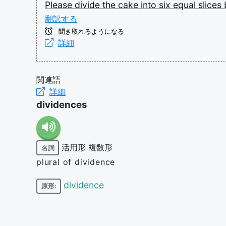
Please
divide
the
cake
into
six
equal
slices
翻訳する
聞き取れるようになる
詳細
関連語
詳細
dividences
活用形
複数形
名詞
plural of dividence
dividence
原形: