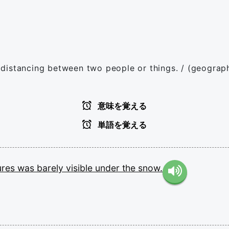
/ A distancing between two people or things. / (geogra
意味を覚える
単語を覚える
ures
was
barely
visible
under
the
snow.