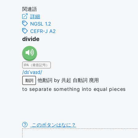
関連語
詳細
NGSL 1.2
CEFR-J A2
divide
IPA（発音記号）
/dɪˈvaɪd/
他動詞
by 共起
自動詞
廃用
動詞
to separate something into equal pieces
このボタンはなに？