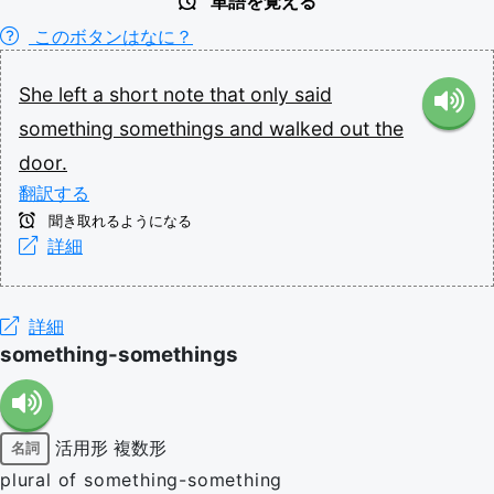
単語を覚える
このボタンはなに？
She
left
a
short
note
that
only
said
something
somethings
and
walked
out
the
door.
翻訳する
聞き取れるようになる
詳細
詳細
something-somethings
活用形
複数形
名詞
plural of something-something