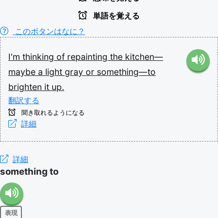
単語を覚える
このボタンはなに？
I'm
thinking
of
repainting
the
kitchen—
maybe
a
light
gray
or
something—to
brighten
it
up.
翻訳する
聞き取れるようになる
詳細
詳細
something to
表現