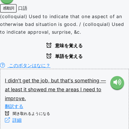
口語
感動詞
(colloquial) Used to indicate that one aspect of an
otherwise bad situation is good. / (colloquial) Used
to indicate approval, surprise, &c.
意味を覚える
単語を覚える
このボタンはなに？
I
didn't
get
the
job,
but
that's
something
—
at
least
it
showed
me
the
areas
I
need
to
improve.
翻訳する
聞き取れるようになる
詳細