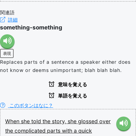
関連語
詳細
something-something
表現
Replaces parts of a sentence a speaker either does
not know or deems unimportant; blah blah blah.
意味を覚える
単語を覚える
このボタンはなに？
When
she
told
the
story,
she
glossed
over
the
complicated
parts
with
a
quick