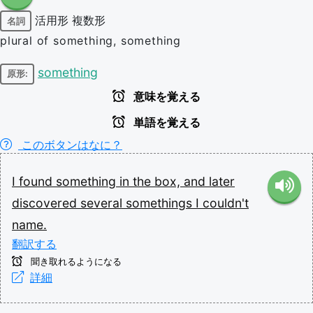
活用形
複数形
名詞
plural of something, something
something
原形:
意味を覚える
単語を覚える
このボタンはなに？
I
found
something
in
the
box,
and
later
discovered
several
somethings
I
couldn't
name.
翻訳する
聞き取れるようになる
詳細