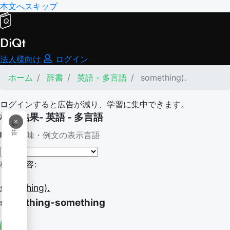
本文へスキップ
DiQt
法人様向け
ログイン
ホーム
辞書
英語 - 多言語
something).
ログインすると広告が減り、学習に集中できます。
検索結果- 英語 - 多言語
×
広
告
意味・例文の表示言語
検索内容:
something).
something-something