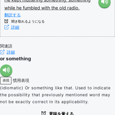
while
he
fumbled
with
the
old
radio.
翻訳する
聞き取れるようになる
詳細
関連語
詳細
or something
慣用表現
表現
(idiomatic) Or something like that. Used to indicate
the possibility that previously mentioned word may
not be exactly correct in its applicability.
意味を覚える