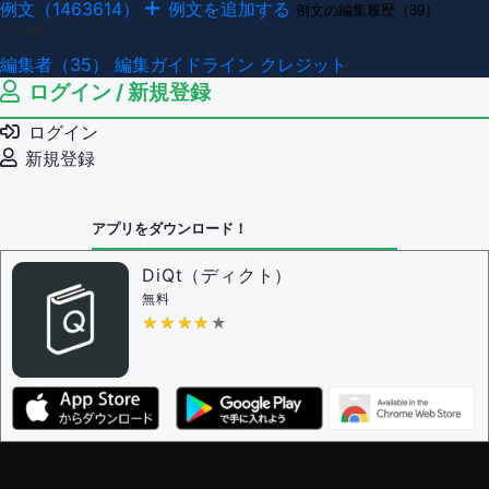
例文（1463614）
例文を追加する
例文の編集履歴（39）
その他
編集者（35）
編集ガイドライン
クレジット
ログイン / 新規登録
ログイン
新規登録
アプリをダウンロード！
DiQt（ディクト）
無料
★★★★★
★★★★★