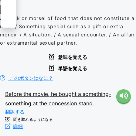
名詞
A snack or morsel of food that does not constitute a
meal. / Something special such as a gift or extra
money. / A situation. / A sexual encounter. / An affair
or extramarital sexual partner.
意味を覚える
単語を覚える
このボタンはなに？
Before
the
movie,
he
bought
a
something-
something
at
the
concession
stand.
翻訳する
聞き取れるようになる
詳細