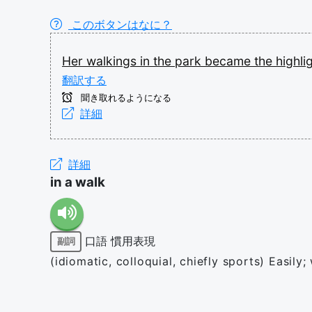
このボタンはなに？
Her
walkings
in
the
park
became
the
highli
翻訳する
聞き取れるようになる
詳細
詳細
in a walk
口語
慣用表現
副詞
(idiomatic, colloquial, chiefly sports) Easily; 