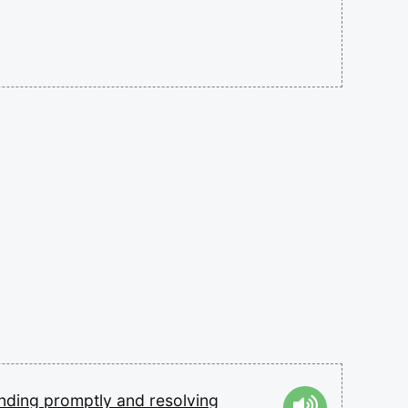
nding
promptly
and
resolving