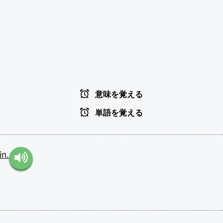
k
意味を覚える
単語を覚える
in.