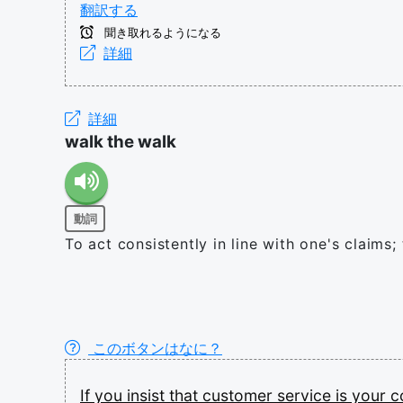
翻訳する
聞き取れるようになる
詳細
詳細
walk the walk
動詞
To act consistently in line with one's claims;
このボタンはなに？
If
you
insist
that
customer
service
is
your
c