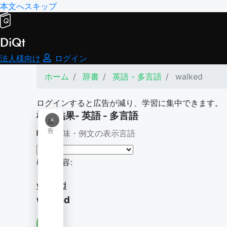
本文へスキップ
DiQt
法人様向け
ログイン
ホーム
辞書
英語 - 多言語
walked
ログインすると広告が減り、学習に集中できます。
検索結果- 英語 - 多言語
×
広
告
意味・例文の表示言語
検索内容:
walked
walked