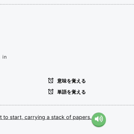
 in
意味を覚える
単語を覚える
ut
to
start,
carrying
a
stack
of
papers.