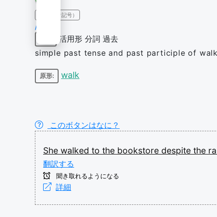
IPA（発音記号）
/wɔːkt/
活用形
分詞
過去
動詞
simple past tense and past participle of wal
walk
原形:
このボタンはなに？
She
walked
to
the
bookstore
despite
the
ra
翻訳する
聞き取れるようになる
詳細