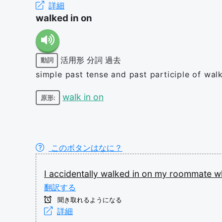
詳細
walked in on
活用形
分詞
過去
動詞
simple past tense and past participle of walk
walk in on
原形:
このボタンはなに？
I
accidentally
walked
in
on
my
roommate
w
翻訳する
聞き取れるようになる
詳細