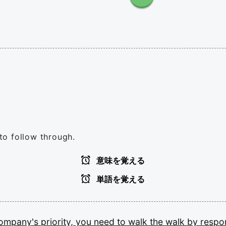
 to follow through.
意味を覚える
単語を覚える
ompany's
priority,
you
need
to
walk
the
walk
by
respo