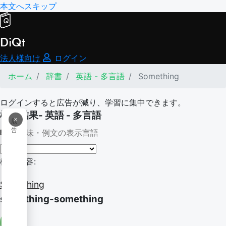
本文へスキップ
DiQt
法人様向け
ログイン
ホーム
辞書
英語 - 多言語
Something
ログインすると広告が減り、学習に集中できます。
検索結果- 英語 - 多言語
×
広
告
意味・例文の表示言語
検索内容:
Something
something-something