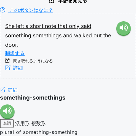
単語を覚える
このボタンはなに？
She
left
a
short
note
that
only
said
something
somethings
and
walked
out
the
door.
翻訳する
聞き取れるようになる
詳細
詳細
something-somethings
活用形
複数形
名詞
plural of something-something