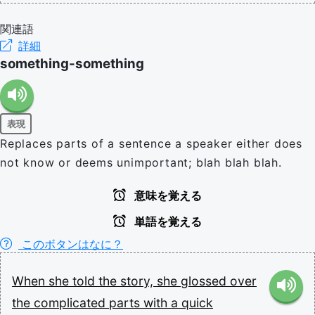
関連語
詳細
something-something
表現
Replaces parts of a sentence a speaker either does
not know or deems unimportant; blah blah blah.
意味を覚える
単語を覚える
このボタンはなに？
When
she
told
the
story,
she
glossed
over
the
complicated
parts
with
a
quick