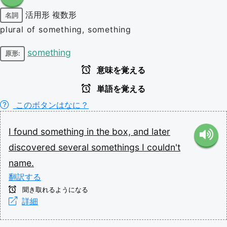
活用形
複数形
名詞
plural of something, something
something
原形:
意味を覚える
単語を覚える
このボタンはなに？
I
found
something
in
the
box,
and
later
discovered
several
somethings
I
couldn't
name.
翻訳する
聞き取れるようになる
詳細