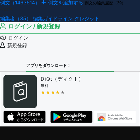
例文（1463614）
例文を追加する
例文の編集履歴（39）
その他
編集者（35）
編集ガイドライン
クレジット
ログイン / 新規登録
ログイン
新規登録
アプリをダウンロード！
DiQt（ディクト）
無料
★★★★★
★★★★★