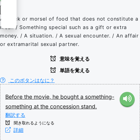
名詞
A snack or morsel of food that does not constitute a
meal. / Something special such as a gift or extra
money. / A situation. / A sexual encounter. / An affair
or extramarital sexual partner.
意味を覚える
単語を覚える
このボタンはなに？
Before
the
movie,
he
bought
a
something-
something
at
the
concession
stand.
翻訳する
聞き取れるようになる
詳細