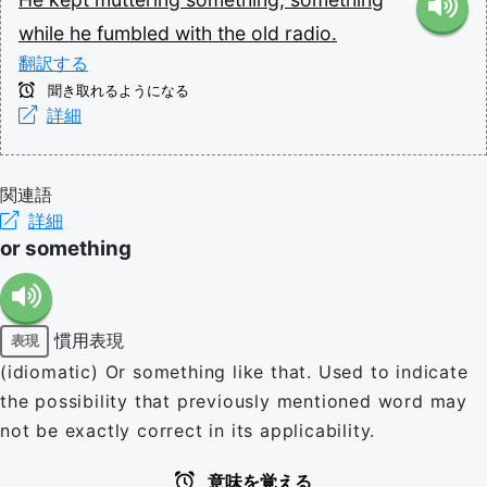
while
he
fumbled
with
the
old
radio.
翻訳する
聞き取れるようになる
詳細
関連語
詳細
or something
慣用表現
表現
(idiomatic) Or something like that. Used to indicate
the possibility that previously mentioned word may
not be exactly correct in its applicability.
意味を覚える