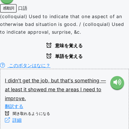
口語
感動詞
(colloquial) Used to indicate that one aspect of an
otherwise bad situation is good. / (colloquial) Used
to indicate approval, surprise, &c.
意味を覚える
単語を覚える
このボタンはなに？
I
didn't
get
the
job,
but
that's
something
—
at
least
it
showed
me
the
areas
I
need
to
improve.
翻訳する
聞き取れるようになる
詳細