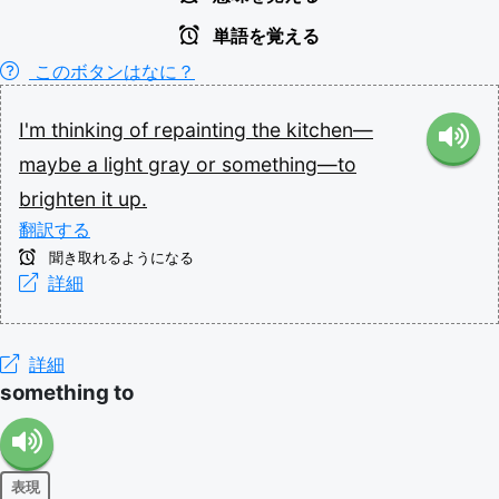
単語を覚える
このボタンはなに？
I'm
thinking
of
repainting
the
kitchen—
maybe
a
light
gray
or
something—to
brighten
it
up.
翻訳する
聞き取れるようになる
詳細
詳細
something to
表現