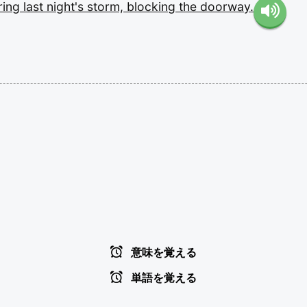
ring
last
night's
storm,
blocking
the
doorway.
意味を覚える
単語を覚える