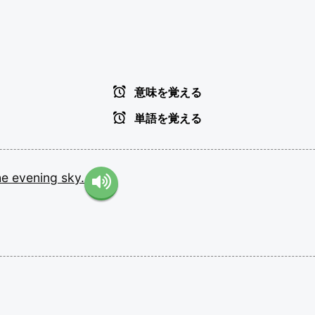
意味を覚える
単語を覚える
he
evening
sky.