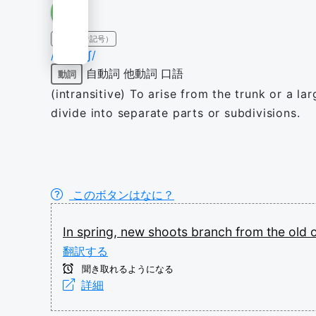
IPA（発音記号）
/bɹɑːntʃ/
自動詞
他動詞
口語
動詞
(intransitive) To arise from the trunk or a lar
divide into separate parts or subdivisions.
このボタンはなに？
In
spring,
new
shoots
branch
from
the
old
翻訳する
聞き取れるようになる
詳細