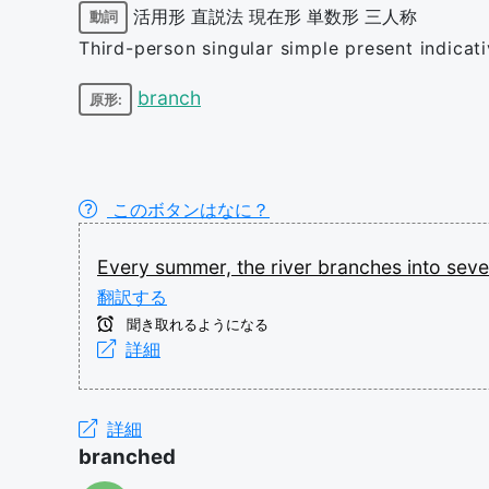
活用形
直説法
現在形
単数形
三人称
動詞
Third-person singular simple present indicat
branch
原形:
このボタンはなに？
Every
summer,
the
river
branches
into
seve
翻訳する
聞き取れるようになる
詳細
詳細
branched