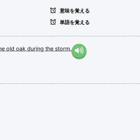
意味を覚える
単語を覚える
he
old
oak
during
the
storm.