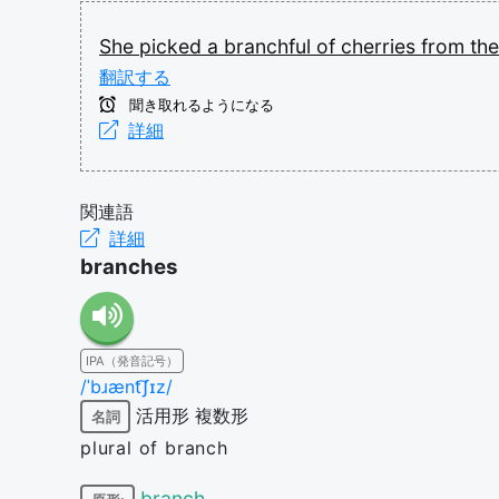
She
picked
a
branchful
of
cherries
from
th
翻訳する
聞き取れるようになる
詳細
関連語
詳細
branches
IPA（発音記号）
/ˈbɹænt͡ʃɪz/
活用形
複数形
名詞
plural of branch
branch