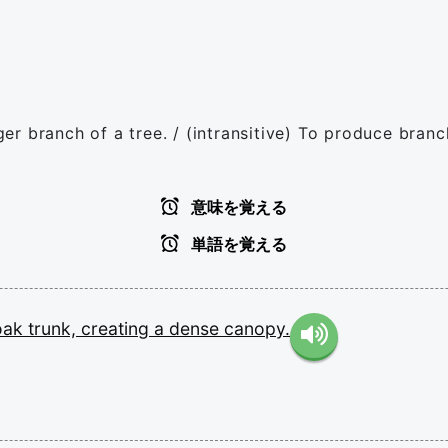
ger branch of a tree. / (intransitive) To produce branch
意味を覚える
単語を覚える
oak
trunk,
creating
a
dense
canopy.