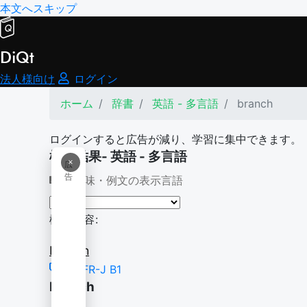
本文へスキップ
DiQt
法人様向け
ログイン
ホーム
辞書
英語 - 多言語
branch
ログインすると広告が減り、学習に集中できます。
検索結果- 英語 - 多言語
×
広
告
意味・例文の表示言語
検索内容:
branch
CEFR-J B1
branch