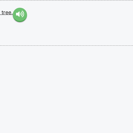
e
tree.