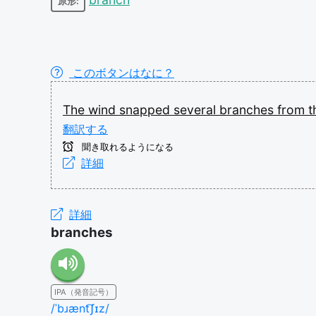
原形:
このボタンはなに？
The
wind
snapped
several
branches
from
t
翻訳する
聞き取れるようになる
詳細
詳細
branches
IPA（発音記号）
/ˈbɹænt͡ʃɪz/