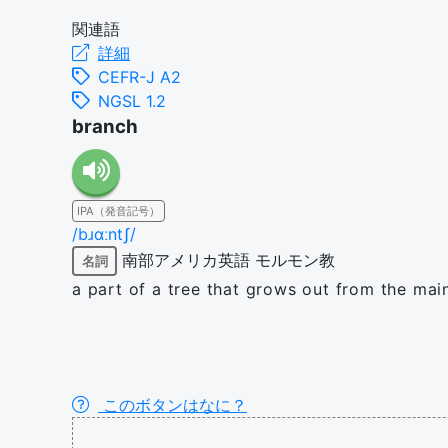
関連語
詳細
CEFR-J A2
NGSL 1.2
branch
IPA（発音記号）
/bɹɑːntʃ/
南部アメリカ英語
モルモン教
名詞
a part of a tree that grows out from the mai
このボタンはなに？