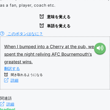
as a fan, player, coach etc.
意味を覚える
単語を覚える
このボタンはなに？
When
I
bumped
into
a
Cherry
at
the
pub,
we
spent
the
night
reliving
AFC
Bournemouth's
greatest
wins.
翻訳する
聞き取れるようになる
詳細
関連語
詳細
loading!