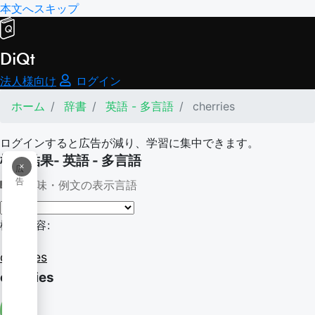
本文へスキップ
DiQt
法人様向け
ログイン
ホーム
辞書
英語 - 多言語
cherries
ログインすると広告が減り、学習に集中できます。
検索結果- 英語 - 多言語
×
広
告
意味・例文の表示言語
検索内容:
cherries
cherries