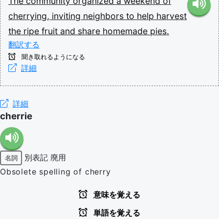
The
community
organized
a
weekend
of
cherrying,
inviting
neighbors
to
help
harvest
the
ripe
fruit
and
share
homemade
pies.
翻訳する
聞き取れるようになる
詳細
詳細
cherrie
別表記
廃用
名詞
Obsolete spelling of cherry
意味を覚える
単語を覚える