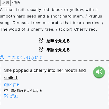
俗語
名詞
A small fruit, usually red, black or yellow, with a
smooth hard seed and a short hard stem. / Prunus
subg. Cerasus, trees or shrubs that bear cherries. /
The wood of a cherry tree. / (color) Cherry red.
意味を覚える
単語を覚える
このボタンはなに？
She
popped
a
cherry
into
her
mouth
and
smiled.
翻訳する
聞き取れるようになる
詳細