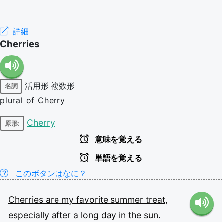
詳細
Cherries
活用形
複数形
名詞
plural of Cherry
Cherry
原形:
意味を覚える
単語を覚える
このボタンはなに？
Cherries
are
my
favorite
summer
treat,
especially
after
a
long
day
in
the
sun.