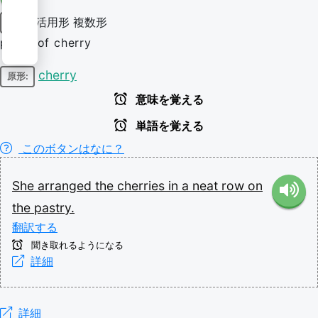
活用形
複数形
名詞
plural of cherry
cherry
原形:
意味を覚える
単語を覚える
このボタンはなに？
She
arranged
the
cherries
in
a
neat
row
on
the
pastry.
翻訳する
聞き取れるようになる
詳細
詳細