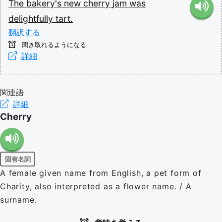
The
bakery's
new
cherry
jam
was
delightfully
tart.
翻訳する
聞き取れるようになる
詳細
関連語
詳細
Cherry
固有名詞
A female given name from English, a pet form of
Charity, also interpreted as a flower name. / A
surname.