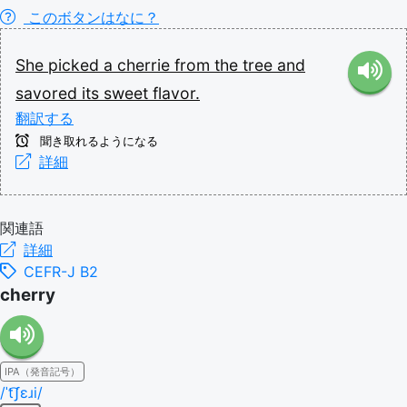
このボタンはなに？
She
picked
a
cherrie
from
the
tree
and
savored
its
sweet
flavor.
翻訳する
聞き取れるようになる
詳細
関連語
詳細
CEFR-J B2
cherry
IPA（発音記号）
/ˈt͡ʃɛɹi/