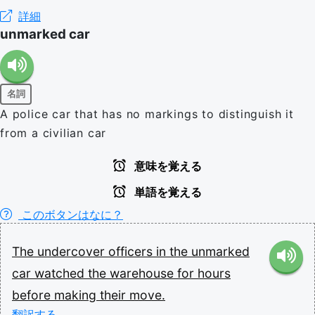
詳細
unmarked car
名詞
A police car that has no markings to distinguish it
from a civilian car
意味を覚える
単語を覚える
このボタンはなに？
The
undercover
officers
in
the
unmarked
car
watched
the
warehouse
for
hours
before
making
their
move.
翻訳する