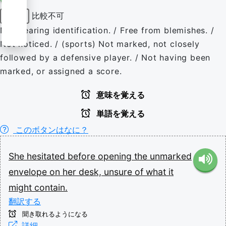
比較不可
形容詞
Not bearing identification. / Free from blemishes. /
Not noticed. / (sports) Not marked, not closely
followed by a defensive player. / Not having been
marked, or assigned a score.
意味を覚える
単語を覚える
このボタンはなに？
She
hesitated
before
opening
the
unmarked
envelope
on
her
desk,
unsure
of
what
it
might
contain.
翻訳する
聞き取れるようになる
詳細