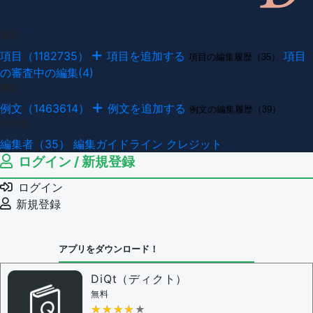
項目
項目（1182735）
項目を追加する
項目
項目の編集履歴（35）
の審査中の編集(4)
例文
例文（1463614）
例文を追加する
例文の編集履歴（39）
その他
編集者（35）
編集ガイドライン
クレジット
ログイン / 新規登録
ログイン
新規登録
アプリをダウンロード！
DiQt（ディクト）
無料
★★★★★
★★★★★