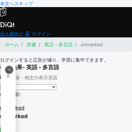
本文へスキップ
DiQt
法人様向け
ログイン
ホーム
辞書
英語 - 多言語
unmarked
ログインすると広告が減り、学習に集中できます。
検索結果- 英語 - 多言語
×
広
告
意味・例文の表示言語
検索内容:
unmarked
unmarked