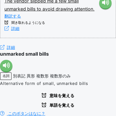
The
vendor
slipped
me
a
few
small
unmarked
bills
to
avoid
drawing
attention.
翻訳する
聞き取れるようになる
詳細
詳細
unmarked small bills
別表記
異形
複数形
複数形のみ
名詞
Alternative form of small, unmarked bills
意味を覚える
単語を覚える
このボタンはなに？