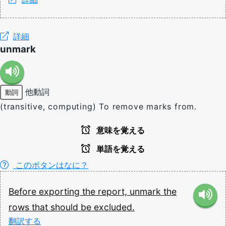
詳細
unmark
他動詞
動詞
(transitive, computing) To remove marks from.
意味を覚える
単語を覚える
このボタンはなに？
Before
exporting
the
report,
unmark
the
rows
that
should
be
excluded.
翻訳する