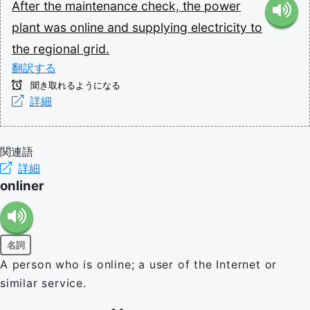
After
the
maintenance
check,
the
power
plant
was
online
and
supplying
electricity
to
the
regional
grid.
翻訳する
聞き取れるようになる
詳細
関連語
詳細
onliner
名詞
A person who is online; a user of the Internet or
similar service.