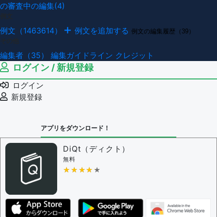
の審査中の編集(4)
例文
例文（1463614）
例文を追加する
例文の編集履歴（39）
その他
編集者（35）
編集ガイドライン
クレジット
ログイン / 新規登録
ログイン
新規登録
アプリをダウンロード！
DiQt（ディクト）
無料
★★★★★
★★★★★