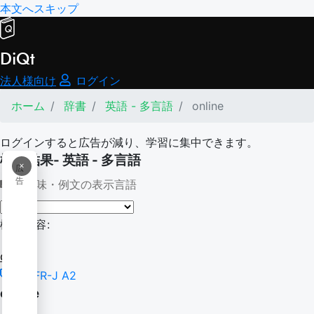
本文へスキップ
DiQt
法人様向け
ログイン
ホーム
辞書
英語 - 多言語
online
ログインすると広告が減り、学習に集中できます。
検索結果- 英語 - 多言語
×
広
告
意味・例文の表示言語
検索内容:
online
CEFR-J A2
online