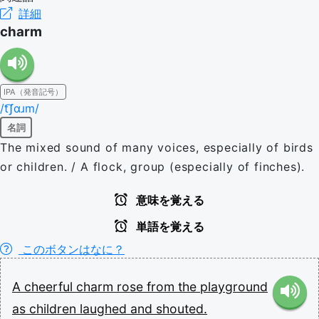
詳細
charm
IPA（発音記号）
/t͡ʃɑɹm/
名詞
The mixed sound of many voices, especially of birds
or children. / A flock, group (especially of finches).
意味を覚える
単語を覚える
このボタンはなに？
A
cheerful
charm
rose
from
the
playground
as
children
laughed
and
shouted.