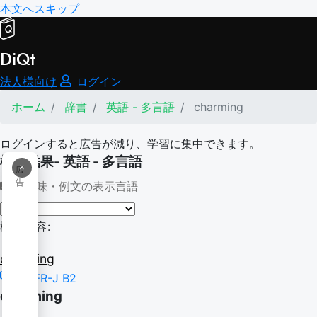
本文へスキップ
DiQt
法人様向け
ログイン
ホーム
辞書
英語 - 多言語
charming
ログインすると広告が減り、学習に集中できます。
検索結果- 英語 - 多言語
×
広
告
意味・例文の表示言語
検索内容:
charming
CEFR-J B2
charming