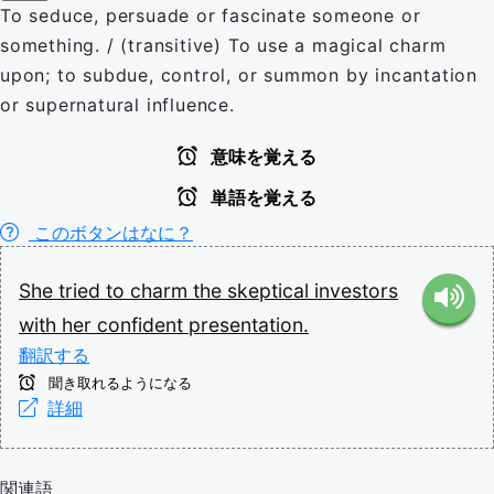
To seduce, persuade or fascinate someone or
something. / (transitive) To use a magical charm
upon; to subdue, control, or summon by incantation
or supernatural influence.
意味を覚える
単語を覚える
このボタンはなに？
She
tried
to
charm
the
skeptical
investors
with
her
confident
presentation.
翻訳する
聞き取れるようになる
詳細
関連語