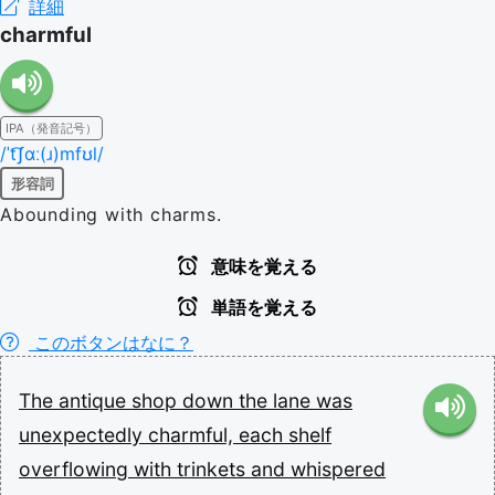
詳細
charmful
IPA（発音記号）
/ˈt͡ʃɑː(ɹ)mfʊl/
形容詞
Abounding with charms.
意味を覚える
単語を覚える
このボタンはなに？
The
antique
shop
down
the
lane
was
unexpectedly
charmful,
each
shelf
overflowing
with
trinkets
and
whispered