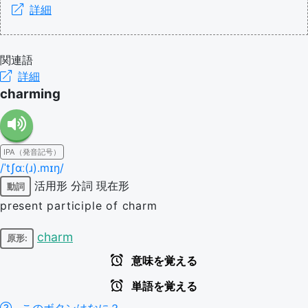
詳細
関連語
詳細
charming
IPA（発音記号）
/ˈtʃɑː(ɹ).mɪŋ/
活用形
分詞
現在形
動詞
present participle of charm
charm
原形:
意味を覚える
単語を覚える
このボタンはなに？