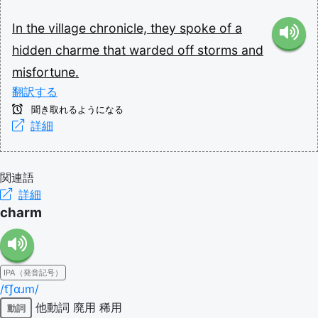
In
the
village
chronicle,
they
spoke
of
a
hidden
charme
that
warded
off
storms
and
misfortune.
翻訳する
聞き取れるようになる
詳細
関連語
詳細
charm
IPA（発音記号）
/t͡ʃɑɹm/
他動詞
廃用
稀用
動詞