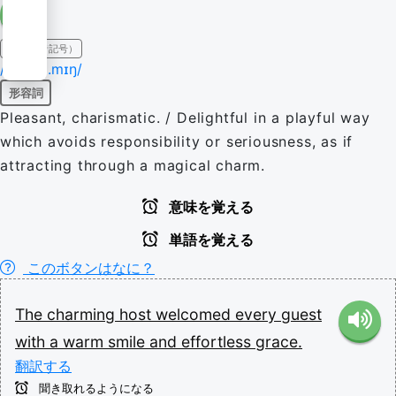
IPA（発音記号）
/ˈtʃɑː(ɹ).mɪŋ/
形容詞
Pleasant, charismatic. / Delightful in a playful way
which avoids responsibility or seriousness, as if
attracting through a magical charm.
意味を覚える
単語を覚える
このボタンはなに？
The
charming
host
welcomed
every
guest
with
a
warm
smile
and
effortless
grace.
翻訳する
聞き取れるようになる