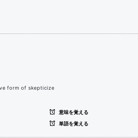
ive form of skepticize
意味を覚える
単語を覚える