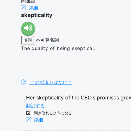
関連語
詳細
skepticality
不可算名詞
名詞
The quality of being skeptical.
このボタンはなに？
Her
skepticality
of
the
CEO's
promises
gre
翻訳する
聞き取れるようになる
詳細