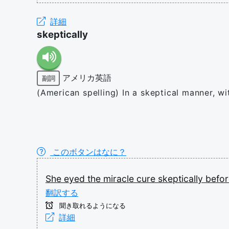
詳細
skeptically
アメリカ英語
副詞
(American spelling) In a skeptical manner, wi
このボタンはなに？
She
eyed
the
miracle
cure
skeptically
befo
翻訳する
聞き取れるようになる
詳細