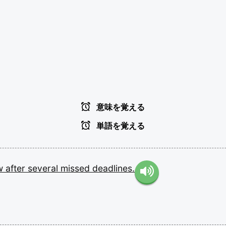
意味を覚える
単語を覚える
w
after
several
missed
deadlines.