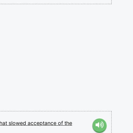
that
slowed
acceptance
of
the