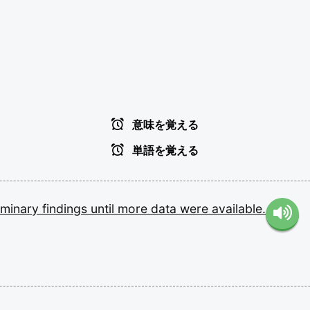
意味を覚える
単語を覚える
iminary
findings
until
more
data
were
available.