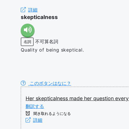
詳細
skepticalness
不可算名詞
名詞
Quality of being skeptical.
このボタンはなに？
Her
skepticalness
made
her
question
ever
翻訳する
聞き取れるようになる
詳細