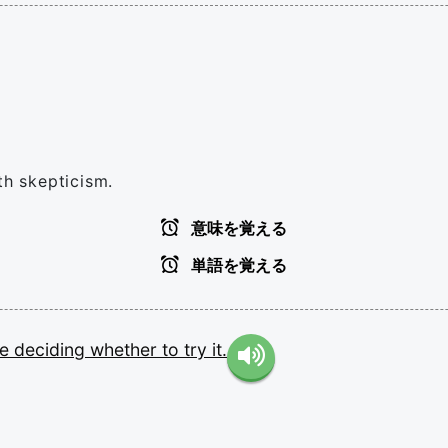
th skepticism.
意味を覚える
単語を覚える
re
deciding
whether
to
try
it.