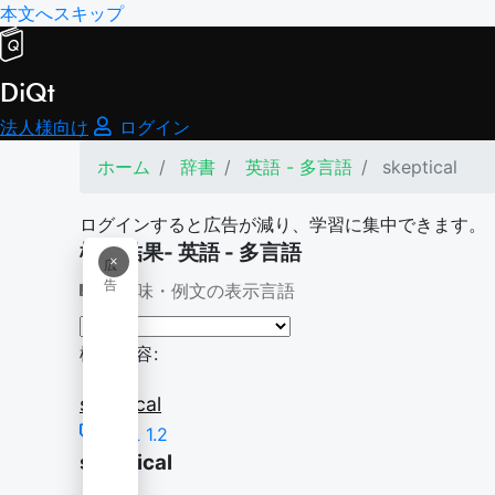
本文へスキップ
DiQt
法人様向け
ログイン
ホーム
辞書
英語 - 多言語
skeptical
ログインすると広告が減り、学習に集中できます。
検索結果- 英語 - 多言語
×
広
告
意味・例文の表示言語
検索内容:
skeptical
BSL 1.2
skeptical