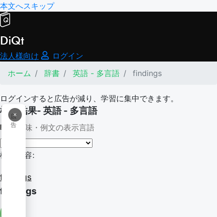
本文へスキップ
DiQt
法人様向け
ログイン
ホーム
辞書
英語 - 多言語
findings
ログインすると広告が減り、学習に集中できます。
検索結果- 英語 - 多言語
×
広
告
意味・例文の表示言語
検索内容:
findings
findings