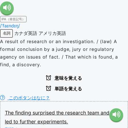
IPA（発音記号）
/ˈfaɪndɪŋ/
カナダ英語
アメリカ英語
名詞
A result of research or an investigation. / (law) A
formal conclusion by a judge, jury or regulatory
agency on issues of fact. / That which is found, a
find, a discovery.
意味を覚える
単語を覚える
このボタンはなに？
The
finding
surprised
the
research
team
and
led
to
further
experiments.