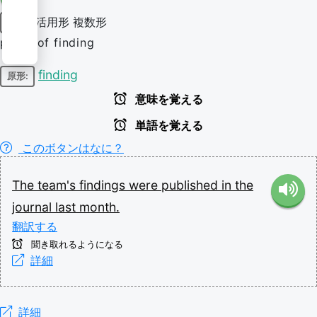
活用形
複数形
名詞
plural of finding
finding
原形:
意味を覚える
単語を覚える
このボタンはなに？
The
team's
findings
were
published
in
the
journal
last
month.
翻訳する
聞き取れるようになる
詳細
詳細