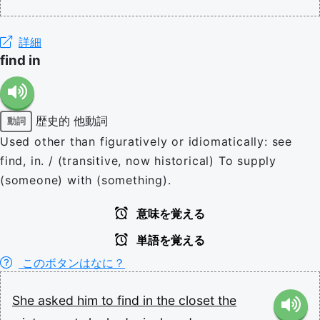
詳細
find in
歴史的
他動詞
動詞
Used other than figuratively or idiomatically: see
find, in. / (transitive, now historical) To supply
(someone) with (something).
意味を覚える
単語を覚える
このボタンはなに？
She
asked
him
to
find
in
the
closet
the