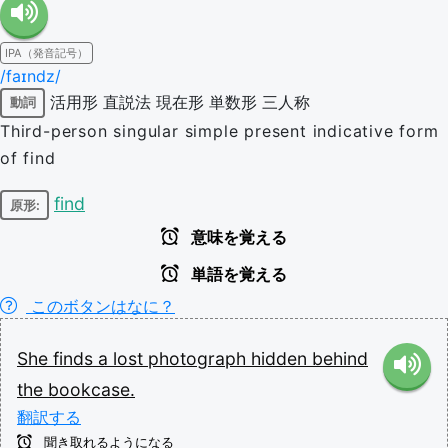
IPA（発音記号）
/faɪndz/
活用形
直説法
現在形
単数形
三人称
動詞
Third-person singular simple present indicative form
of find
find
原形:
意味を覚える
単語を覚える
このボタンはなに？
She
finds
a
lost
photograph
hidden
behind
the
bookcase.
翻訳する
聞き取れるようになる