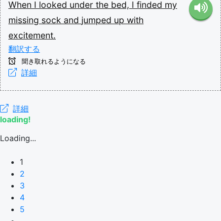
When
I
looked
under
the
bed,
I
finded
my
missing
sock
and
jumped
up
with
excitement.
翻訳する
聞き取れるようになる
詳細
詳細
loading!
Loading...
1
2
3
4
5
...