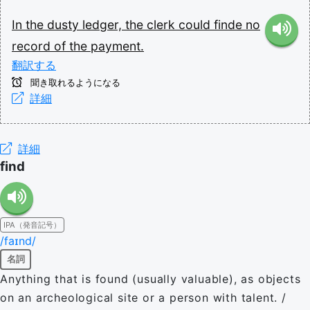
In
the
dusty
ledger,
the
clerk
could
finde
no
record
of
the
payment.
翻訳する
聞き取れるようになる
詳細
詳細
find
IPA（発音記号）
/faɪnd/
名詞
Anything that is found (usually valuable), as objects
on an archeological site or a person with talent. /