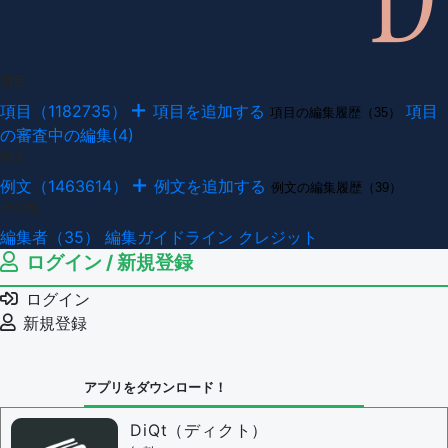
項目
項目（1182735）
項目を追加する
項目
項目の編集履歴（35）
の審査中の編集(4)
例文
例文（1463614）
例文を追加する
例文の編集履歴（39）
その他
編集者（35）
編集ガイドライン
クレジット
ログイン / 新規登録
ログイン
新規登録
アプリをダウンロード！
DiQt（ディクト）