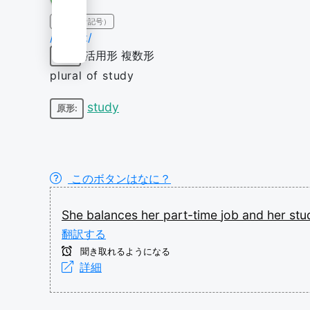
IPA（発音記号）
/ˈstʌdiz/
活用形
複数形
名詞
plural of study
study
原形:
このボタンはなに？
She
balances
her
part-time
job
and
her
stu
翻訳する
聞き取れるようになる
詳細