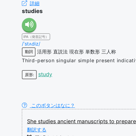
詳細
studies
IPA（発音記号）
/ˈstʌdiz/
活用形
直説法
現在形
単数形
三人称
動詞
Third-person singular simple present indicat
study
原形:
このボタンはなに？
She
studies
ancient
manuscripts
to
prepar
翻訳する