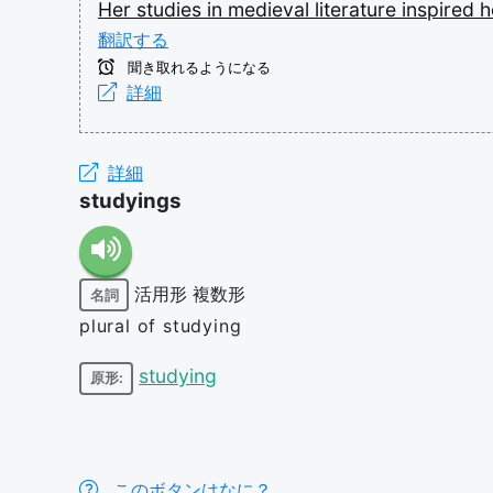
Her
studies
in
medieval
literature
inspired
h
翻訳する
聞き取れるようになる
詳細
詳細
studyings
活用形
複数形
名詞
plural of studying
studying
原形:
このボタンはなに？