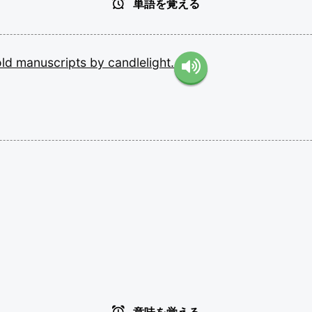
単語を覚える
old
manuscripts
by
candlelight.