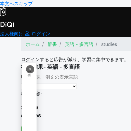
本文へスキップ
DiQt
法人様向け
ログイン
ホーム
辞書
英語 - 多言語
studies
ログインすると広告が減り、学習に集中できます。
検索結果- 英語 - 多言語
×
広
告
意味・例文の表示言語
検索内容:
studies
studies