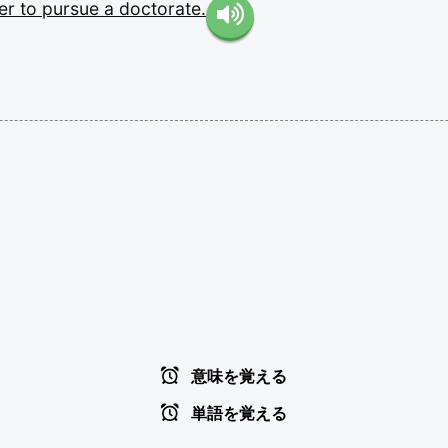
er
to
pursue
a
doctorate.
意味を覚える
単語を覚える