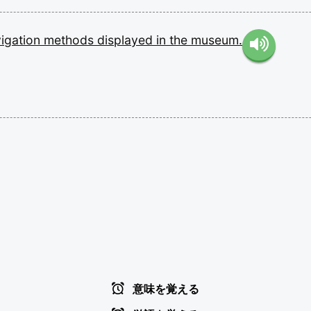
igation
methods
displayed
in
the
museum.
意味を覚える