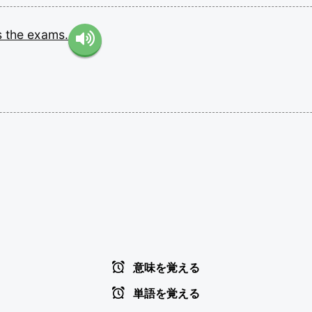
s
the
exams.
意味を覚える
単語を覚える