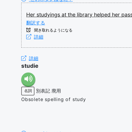
Her
studyings
at
the
library
helped
her
pas
翻訳する
聞き取れるようになる
詳細
詳細
studie
別表記
廃用
名詞
Obsolete spelling of study