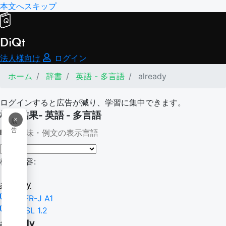
本文へスキップ
DiQt
法人様向け
ログイン
ホーム
辞書
英語 - 多言語
already
ログインすると広告が減り、学習に集中できます。
検索結果- 英語 - 多言語
×
広
告
意味・例文の表示言語
検索内容:
already
CEFR-J A1
NGSL 1.2
already