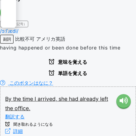
IPA（発音記号）
/ɔːlˈɹɛdi/
比較不可
アメリカ英語
副詞
having happened or been done before this time
意味を覚える
単語を覚える
このボタンはなに？
By
the
time
I
arrived,
she
had
already
left
the
office.
翻訳する
聞き取れるようになる
詳細