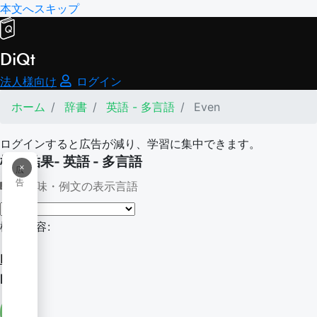
本文へスキップ
DiQt
法人様向け
ログイン
ホーム
辞書
英語 - 多言語
Even
ログインすると広告が減り、学習に集中できます。
検索結果- 英語 - 多言語
×
広
告
意味・例文の表示言語
検索内容:
Even
Even