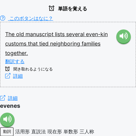
単語を覚える
このボタンはなに？
The
old
manuscript
lists
several
even-kin
customs
that
tied
neighboring
families
together.
翻訳する
聞き取れるようになる
詳細
詳細
evenes
活用形
直説法
現在形
単数形
三人称
動詞