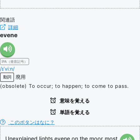
関連語
詳細
evene
IPA（発音記号）
/ɪˈviːn/
廃用
動詞
(obsolete) To occur; to happen; to come to pass.
意味を覚える
単語を覚える
このボタンはなに？
Unexplained
lights
evene
on
the
moor
most