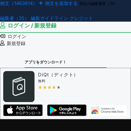
例文（1463614）
例文を追加する
例文の編集履歴（39）
その他
編集者（35）
編集ガイドライン
クレジット
ログイン / 新規登録
ログイン
新規登録
アプリをダウンロード！
DiQt（ディクト）
無料
★★★★★
★★★★★