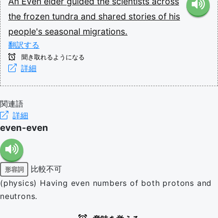
An
Even
elder
guided
the
scientists
across
the
frozen
tundra
and
shared
stories
of
his
people's
seasonal
migrations.
翻訳する
聞き取れるようになる
詳細
関連語
詳細
even-even
比較不可
形容詞
(physics) Having even numbers of both protons and
neutrons.