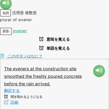
活用形
複数形
名詞
plural of evener
evener
原形:
意味を覚える
単語を覚える
このボタンはなに？
The
eveners
at
the
construction
site
smoothed
the
freshly
poured
concrete
before
the
rain
arrived.
翻訳する
聞き取れるようになる
詳細