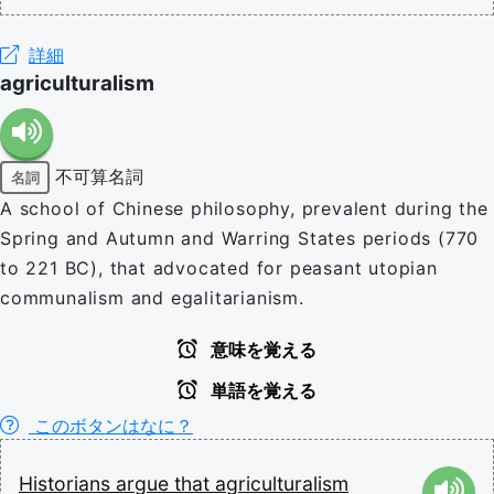
詳細
agriculturalism
不可算名詞
名詞
A school of Chinese philosophy, prevalent during the
Spring and Autumn and Warring States periods (770
to 221 BC), that advocated for peasant utopian
communalism and egalitarianism.
意味を覚える
単語を覚える
このボタンはなに？
Historians
argue
that
agriculturalism