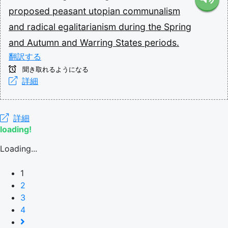
proposed
peasant
utopian
communalism
and
radical
egalitarianism
during
the
Spring
and
Autumn
and
Warring
States
periods.
翻訳する
聞き取れるようになる
詳細
詳細
loading!
Loading...
1
2
3
4