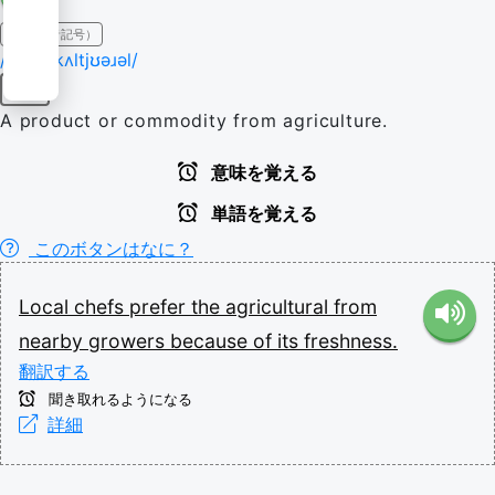
IPA（発音記号）
/ˌæɡɹɪˈkʌltjʊəɹəl/
名詞
A product or commodity from agriculture.
意味を覚える
単語を覚える
このボタンはなに？
Local
chefs
prefer
the
agricultural
from
nearby
growers
because
of
its
freshness.
翻訳する
聞き取れるようになる
詳細