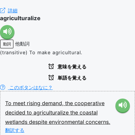
詳細
agriculturalize
他動詞
動詞
(transitive) To make agricultural.
意味を覚える
単語を覚える
このボタンはなに？
To
meet
rising
demand,
the
cooperative
decided
to
agriculturalize
the
coastal
wetlands
despite
environmental
concerns.
翻訳する