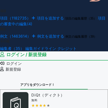
項目
項目（1182735）
項目を追加する
項目
項目の編集履歴（35）
の審査中の編集(4)
例文
例文（1463614）
例文を追加する
例文の編集履歴（39）
その他
編集者（35）
編集ガイドライン
クレジット
ログイン / 新規登録
ログイン
新規登録
アプリをダウンロード！
DiQt（ディクト）
無料
★★★★★
★★★★★