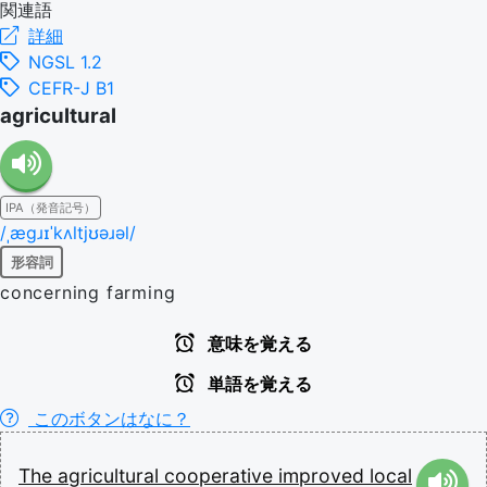
関連語
詳細
NGSL 1.2
CEFR-J B1
agricultural
IPA（発音記号）
/ˌæɡɹɪˈkʌltjʊəɹəl/
形容詞
concerning farming
意味を覚える
単語を覚える
このボタンはなに？
The
agricultural
cooperative
improved
local