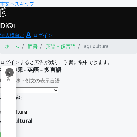
本文へスキップ
DiQt
法人様向け
ログイン
ホーム
辞書
英語 - 多言語
agricultural
ログインすると広告が減り、学習に集中できます。
検索結果- 英語 - 多言語
×
広
告
意味・例文の表示言語
検索内容:
agricultural
agricultural