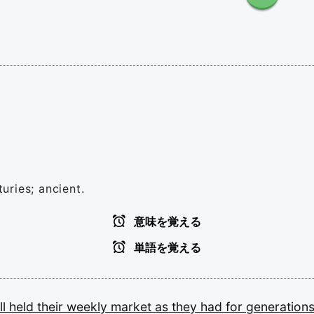
turies; ancient.
意味を覚える
単語を覚える
ill
held
their
weekly
market
as
they
had
for
generations