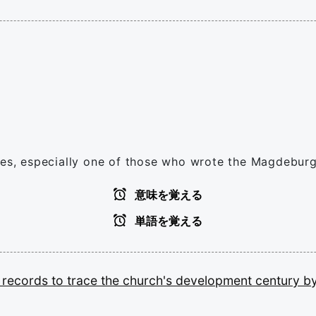
ries, especially one of those who wrote the Magdeburg
意味を覚える
単語を覚える
g
records
to
trace
the
church's
development
century
b