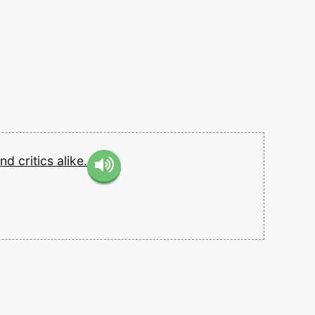
and
critics
alike.