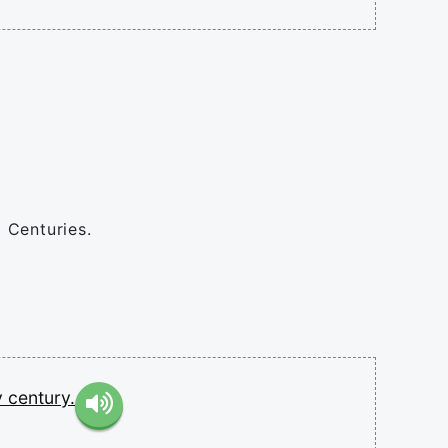
 Centuries.
y
century.