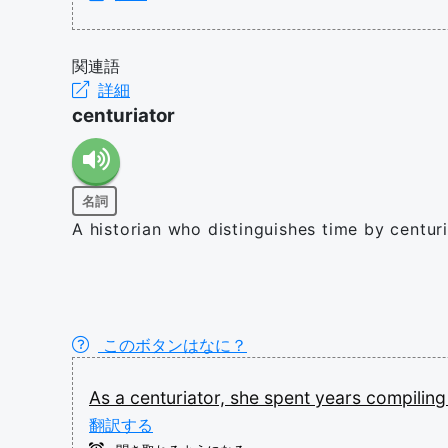
関連語
詳細
centuriator
名詞
A historian who distinguishes time by centu
このボタンはなに？
As
a
centuriator,
she
spent
years
compilin
翻訳する