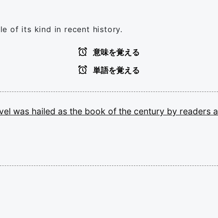
 of its kind in recent history.
意味を覚える
単語を覚える
vel
was
hailed
as
the
book
of
the
century
by
readers