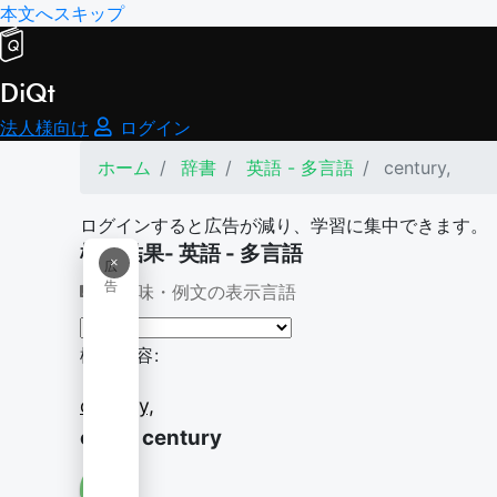
本文へスキップ
DiQt
法人様向け
ログイン
ホーム
辞書
英語 - 多言語
century,
ログインすると広告が減り、学習に集中できます。
検索結果- 英語 - 多言語
×
広
告
意味・例文の表示言語
検索内容:
century,
of the century