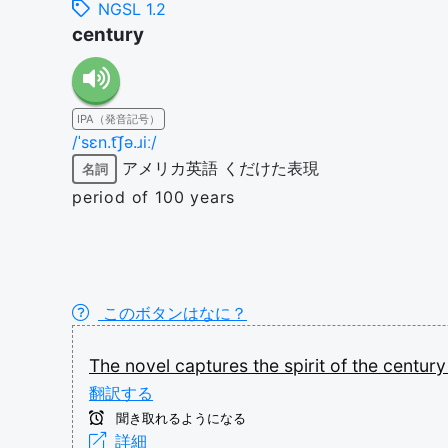
NGSL 1.2
century
IPA（発音記号）
/ˈsɛn.t͡ʃə.ɹiː/
アメリカ英語
くだけた表現
名詞
period of 100 years
このボタンはなに？
The
novel
captures
the
spirit
of
the
centur
翻訳する
聞き取れるようになる
詳細