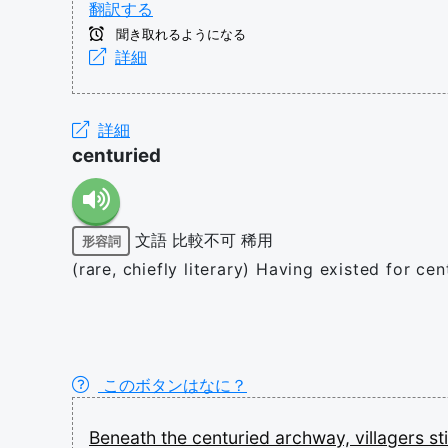
翻訳する
聞き取れるようになる
詳細
詳細
centuried
文語
比較不可
稀用
形容詞
(rare, chiefly literary) Having existed for cen
このボタンはなに？
Beneath
the
centuried
archway,
villagers
st