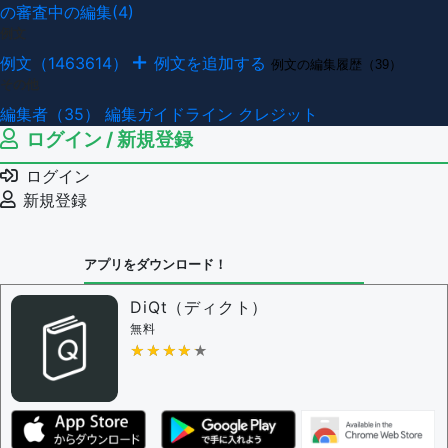
の審査中の編集(4)
例文
例文（1463614）
例文を追加する
例文の編集履歴（39）
その他
編集者（35）
編集ガイドライン
クレジット
ログイン / 新規登録
ログイン
新規登録
アプリをダウンロード！
DiQt（ディクト）
無料
★★★★★
★★★★★