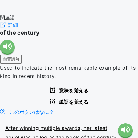
関連語
詳細
of the century
前置詞句
Used to indicate the most remarkable example of its
kind in recent history.
意味を覚える
単語を覚える
このボタンはなに？
After
winning
multiple
awards,
her
latest
novel
was
hailed
as
the
book
of
the
century