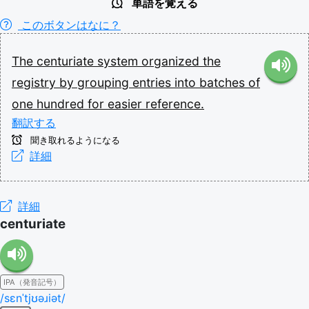
単語を覚える
このボタンはなに？
The
centuriate
system
organized
the
registry
by
grouping
entries
into
batches
of
one
hundred
for
easier
reference.
翻訳する
聞き取れるようになる
詳細
詳細
centuriate
IPA（発音記号）
/sɛnˈtjʊəɹiət/