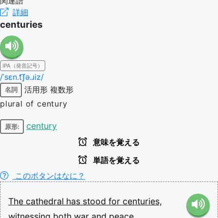
関連語
詳細
centuries
IPA（発音記号）
/ˈsɛn.t͡ʃə.ɹiz/
活用形
複数形
名詞
plural of century
century
原形:
意味を覚える
単語を覚える
このボタンはなに？
The
cathedral
has
stood
for
centuries,
witnessing
both
war
and
peace.