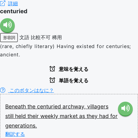
詳細
centuried
文語
比較不可
稀用
形容詞
(rare, chiefly literary) Having existed for centuries;
ancient.
意味を覚える
単語を覚える
このボタンはなに？
Beneath
the
centuried
archway,
villagers
still
held
their
weekly
market
as
they
had
for
generations.
翻訳する