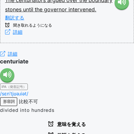
The
centuriators
argued
over
the
boundary
stones
until
the
governor
intervened.
翻訳する
聞き取れるようになる
詳細
詳細
centuriate
IPA（発音記号）
/sɛnˈtjʊəɹiət/
比較不可
形容詞
divided into hundreds
意味を覚える