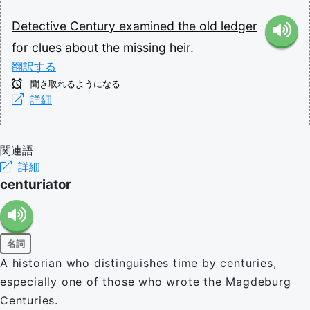
Detective
Century
examined
the
old
ledger
for
clues
about
the
missing
heir.
翻訳する
聞き取れるようになる
詳細
関連語
詳細
centuriator
名詞
A historian who distinguishes time by centuries,
especially one of those who wrote the Magdeburg
Centuries.