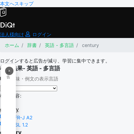
本文へスキップ
DiQt
法人様向け
ログイン
ホーム
辞書
英語 - 多言語
century
ログインすると広告が減り、学習に集中できます。
検索結果- 英語 - 多言語
×
広
告
意味・例文の表示言語
検索内容:
century
CEFR-J A2
NGSL 1.2
century