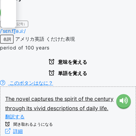
IPA（発音記号）
/ˈsɛn.t͡ʃə.ɹiː/
アメリカ英語
くだけた表現
名詞
period of 100 years
意味を覚える
単語を覚える
このボタンはなに？
The
novel
captures
the
spirit
of
the
century
through
its
vivid
descriptions
of
daily
life.
翻訳する
聞き取れるようになる
詳細