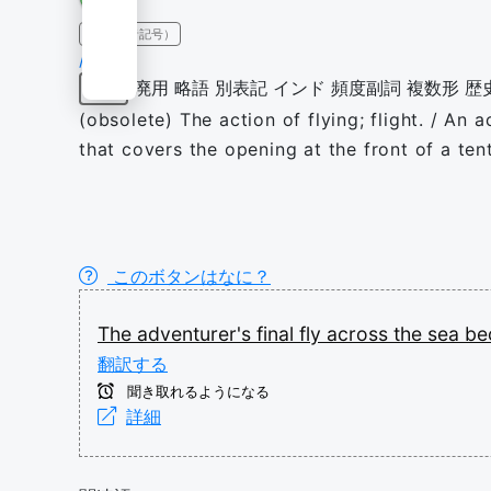
IPA（発音記号）
/flaɪ/
廃用
略語
別表記
インド
頻度副詞
複数形
歴
名詞
(obsolete) The action of flying; flight. / An a
that covers the opening at the front of a tent
このボタンはなに？
The
adventurer's
final
fly
across
the
sea
be
翻訳する
聞き取れるようになる
詳細