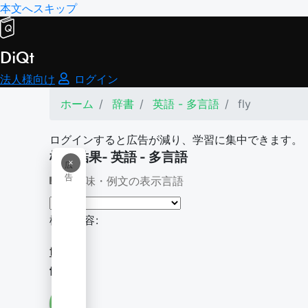
本文へスキップ
DiQt
法人様向け
ログイン
ホーム
辞書
英語 - 多言語
fly
ログインすると広告が減り、学習に集中できます。
検索結果- 英語 - 多言語
×
広
告
意味・例文の表示言語
検索内容:
fly
fly