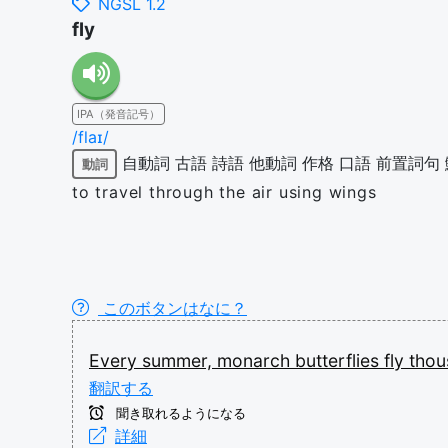
NGSL 1.2
fly
IPA（発音記号）
/flaɪ/
自動詞
古語
詩語
他動詞
作格
口語
前置詞句
動詞
to travel through the air using wings
このボタンはなに？
Every
summer,
monarch
butterflies
fly
tho
翻訳する
聞き取れるようになる
詳細