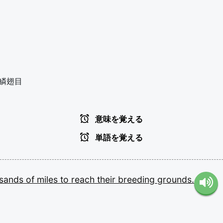
鱗翅目
意味を覚える
単語を覚える
usands
of
miles
to
reach
their
breeding
grounds.