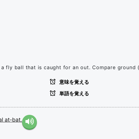
hit a fly ball that is caught for an out. Compare ground 
意味を覚える
単語を覚える
al
at-bat.