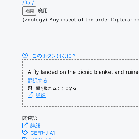
/flaɪ/
廃用
名詞
(zoology) Any insect of the order Diptera; c
このボタンはなに？
A
fly
landed
on
the
picnic
blanket
and
ruin
翻訳する
聞き取れるようになる
詳細
関連語
詳細
CEFR-J A1