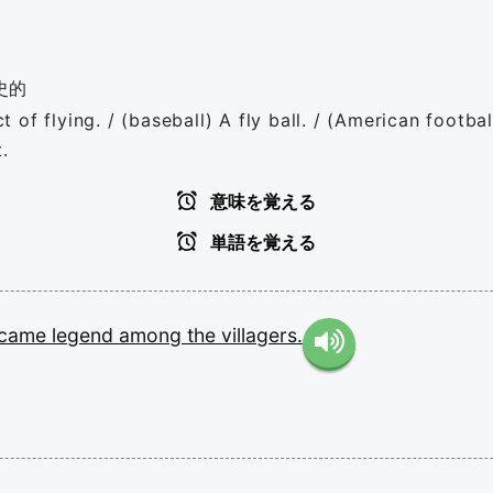
史的
ct of flying. / (baseball) A fly ball. / (American footba
.
意味を覚える
単語を覚える
came
legend
among
the
villagers.