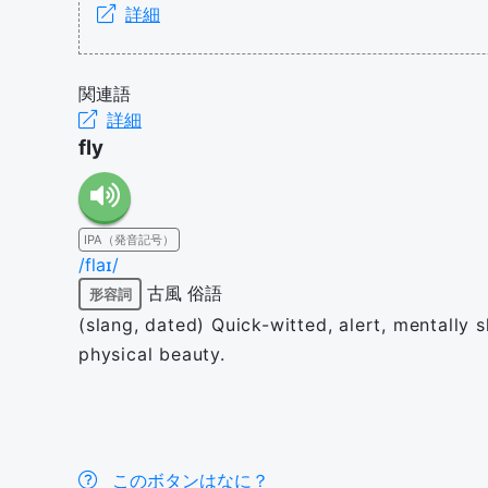
詳細
関連語
詳細
fly
IPA（発音記号）
/flaɪ/
古風
俗語
形容詞
(slang, dated) Quick-witted, alert, mentally s
physical beauty.
このボタンはなに？