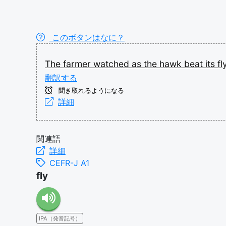
このボタンはなに？
The
farmer
watched
as
the
hawk
beat
its
fl
翻訳する
聞き取れるようになる
詳細
関連語
詳細
CEFR-J A1
fly
IPA（発音記号）