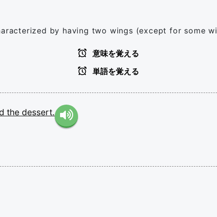
haracterized by having two wings (except for some wing
意味を覚える
単語を覚える
ed
the
dessert.