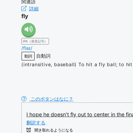
関連語
詳細
fly
IPA（発音記号）
/flaɪ/
自動詞
動詞
(intransitive, baseball) To hit a fly ball; to 
このボタンはなに？
I
hope
he
doesn't
fly
out
to
center
in
the
fin
翻訳する
聞き取れるようになる