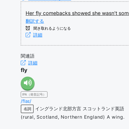
Her
fly
comebacks
showed
she
wasn't
som
翻訳する
聞き取れるようになる
詳細
関連語
詳細
fly
IPA（発音記号）
/flaɪ/
イングランド北部方言
スコットランド英語
名詞
(rural, Scotland, Northern England) A wing.