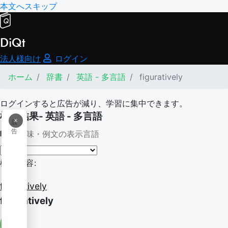
本文へスキップ
DiQt
法人様向け
ログイン
ホーム
辞書
英語 - 多言語
figuratively
ログインすると広告が減り、学習に集中できます。
検索結果- 英語 - 多言語
×
広
告
意味・例文の表示言語
検索内容:
figuratively
figuratively