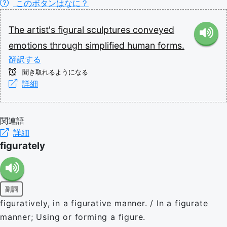
このボタンはなに？
The
artist's
figural
sculptures
conveyed
emotions
through
simplified
human
forms.
翻訳する
聞き取れるようになる
詳細
関連語
詳細
figurately
副詞
figuratively, in a figurative manner. / In a figurate
manner; Using or forming a figure.