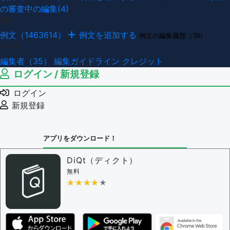
の審査中の編集(4)
例文
例文（1463614）
例文を追加する
例文の編集履歴（39）
その他
編集者（35）
編集ガイドライン
クレジット
ログイン / 新規登録
ログイン
新規登録
アプリをダウンロード！
DiQt（ディクト）
無料
★★★★★
★★★★★