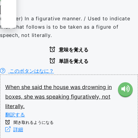
副詞
(manner) In a figurative manner. / Used to indicate
that what follows is to be taken as a figure of
speech, not literally.
意味を覚える
単語を覚える
このボタンはなに？
When
she
said
the
house
was
drowning
in
boxes,
she
was
speaking
figuratively,
not
literally.
翻訳する
聞き取れるようになる
詳細