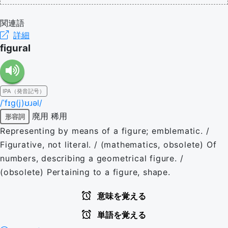
関連語
詳細
figural
IPA（発音記号）
/ˈfɪɡ(j)ʊɹəl/
廃用
稀用
形容詞
Representing by means of a figure; emblematic. /
Figurative, not literal. / (mathematics, obsolete) Of
numbers, describing a geometrical figure. /
(obsolete) Pertaining to a figure, shape.
意味を覚える
単語を覚える