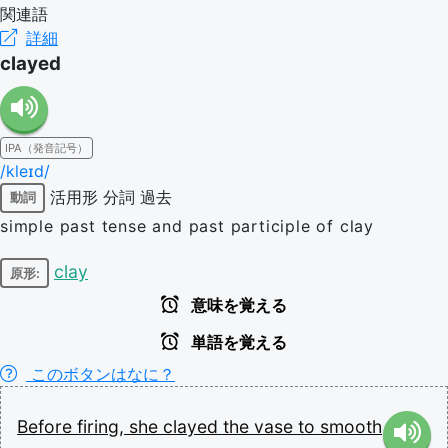
関連語
詳細
clayed
IPA（発音記号）
/kleɪd/
活用形
分詞
過去
動詞
simple past tense and past participle of clay
clay
原形:
意味を覚える
単語を覚える
このボタンはなに？
Before
firing,
she
clayed
the
vase
to
smooth