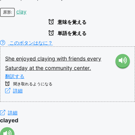
clay
原形:
意味を覚える
単語を覚える
このボタンはなに？
She
enjoyed
claying
with
friends
every
Saturday
at
the
community
center.
翻訳する
聞き取れるようになる
詳細
詳細
clayed