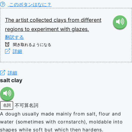
このボタンはなに？
The
artist
collected
clays
from
different
regions
to
experiment
with
glazes.
翻訳する
聞き取れるようになる
詳細
詳細
salt clay
不可算名詞
名詞
A dough usually made mainly from salt, flour and
water (sometimes with cornstarch), moldable into
shapes while soft but which then hardens.