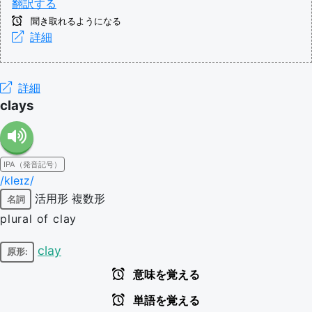
翻訳する
聞き取れるようになる
詳細
詳細
clays
IPA（発音記号）
/kleɪz/
活用形
複数形
名詞
plural of clay
clay
原形:
意味を覚える
単語を覚える