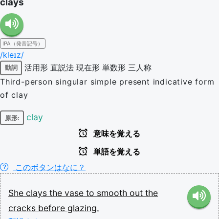
clays
IPA（発音記号）
/kleɪz/
活用形
直説法
現在形
単数形
三人称
動詞
Third-person singular simple present indicative form
of clay
clay
原形:
意味を覚える
単語を覚える
このボタンはなに？
She
clays
the
vase
to
smooth
out
the
cracks
before
glazing.