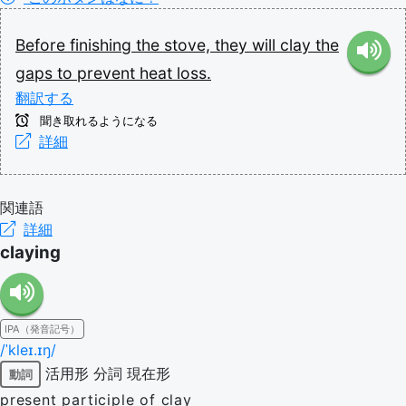
Before
finishing
the
stove,
they
will
clay
the
gaps
to
prevent
heat
loss.
翻訳する
聞き取れるようになる
詳細
関連語
詳細
claying
IPA（発音記号）
/ˈkleɪ.ɪŋ/
活用形
分詞
現在形
動詞
present participle of clay