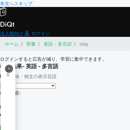
本文へスキップ
DiQt
法人様向け
ログイン
ホーム
辞書
英語 - 多言語
clay
ログインすると広告が減り、学習に集中できます。
検索結果- 英語 - 多言語
×
広
告
意味・例文の表示言語
検索内容:
clay
clay