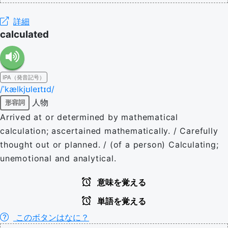
詳細
calculated
IPA（発音記号）
/ˈkælkjʊleɪtɪd/
人物
形容詞
Arrived at or determined by mathematical
calculation; ascertained mathematically. / Carefully
thought out or planned. / (of a person) Calculating;
unemotional and analytical.
意味を覚える
単語を覚える
このボタンはなに？