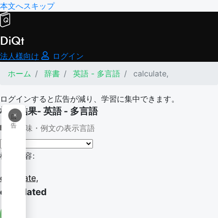
本文へスキップ
DiQt
法人様向け
ログイン
ホーム
辞書
英語 - 多言語
calculate,
ログインすると広告が減り、学習に集中できます。
検索結果- 英語 - 多言語
×
広
告
意味・例文の表示言語
検索内容:
calculate,
calculated