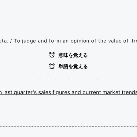
ata. / To judge and form an opinion of the value of, f
意味を覚える
単語を覚える
n
last
quarter's
sales
figures
and
current
market
trends