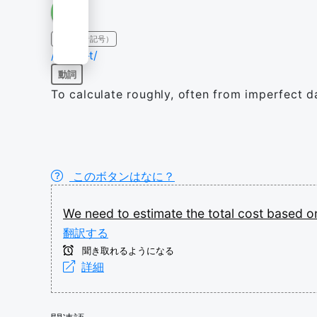
IPA（発音記号）
/ˈɛstɨmɨt/
動詞
To calculate roughly, often from imperfect d
このボタンはなに？
We
need
to
estimate
the
total
cost
based
o
翻訳する
聞き取れるようになる
詳細