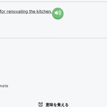
for
renovating
the
kitchen.
imate
意味を覚える