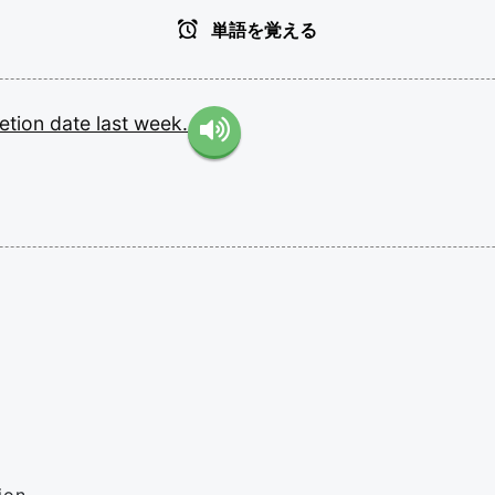
単語を覚える
etion
date
last
week.