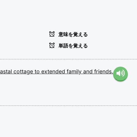
意味を覚える
単語を覚える
astal
cottage
to
extended
family
and
friends.