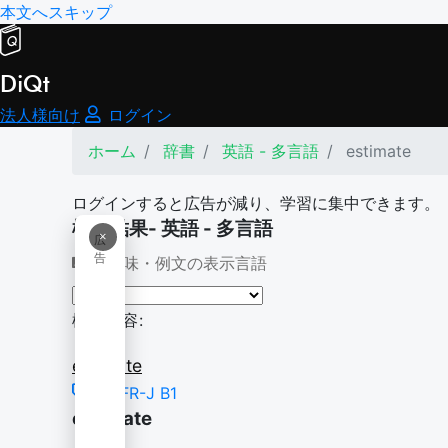
本文へスキップ
DiQt
法人様向け
ログイン
ホーム
辞書
英語 - 多言語
estimate
ログインすると広告が減り、学習に集中できます。
検索結果- 英語 - 多言語
×
広
告
意味・例文の表示言語
検索内容:
estimate
CEFR-J B1
estimate