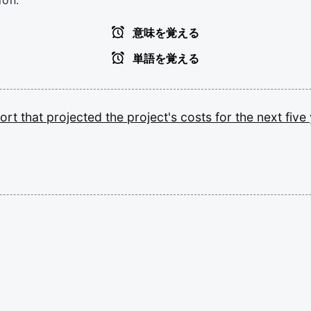
ion.
意味を覚える
単語を覚える
port
that
projected
the
project's
costs
for
the
next
five