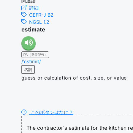
関連語
詳細
CEFR-J B2
NGSL 1.2
estimate
IPA（発音記号）
/ˈɛstɨmɨt/
名詞
guess or calculation of cost, size, or value
このボタンはなに？
The
contractor's
estimate
for
the
kitchen
r