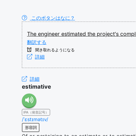
このボタンはなに？
The
engineer
estimated
the
project's
compl
翻訳する
聞き取れるようになる
詳細
詳細
estimative
IPA（発音記号）
/ˈɛstɪmətɪv/
形容詞