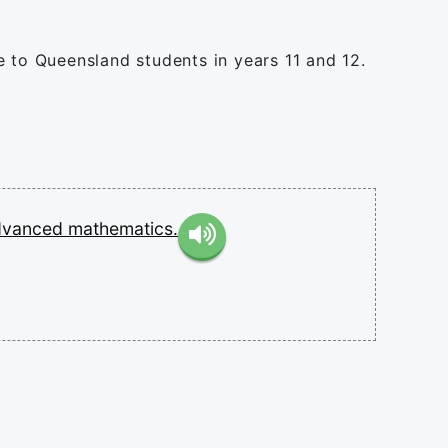
e to Queensland students in years 11 and 12.
dvanced
mathematics.