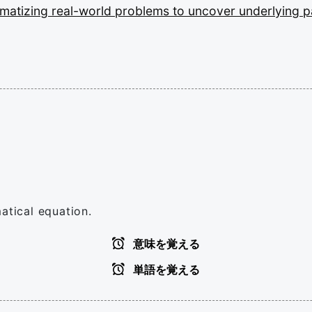
matizing
real-world
problems
to
uncover
underlying
p
atical equation.
意味を覚える
単語を覚える