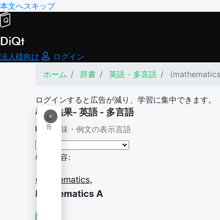
本文へスキップ
DiQt
法人様向け
ログイン
ホーム
辞書
英語 - 多言語
(mathematics
ログインすると広告が減り、学習に集中できます。
検索結果- 英語 - 多言語
×
広
告
意味・例文の表示言語
検索内容:
(mathematics,
Mathematics A