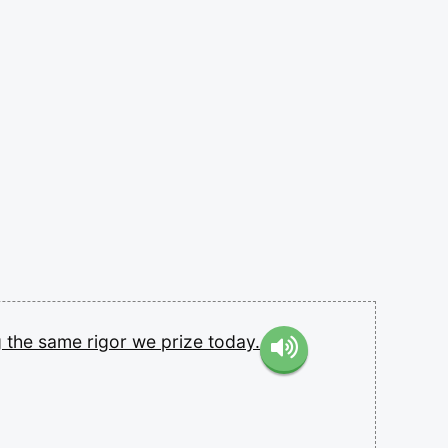
g
the
same
rigor
we
prize
today.