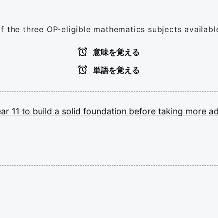
f the three OP-eligible mathematics subjects availabl
意味を覚える
単語を覚える
ear
11
to
build
a
solid
foundation
before
taking
more
a