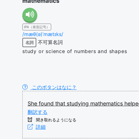
mathematics
IPA（発音記号）
/mæθ(ə)ˈmætɪks/
不可算名詞
名詞
study or science of numbers and shapes
このボタンはなに？
She
found
that
studying
mathematics
help
翻訳する
聞き取れるようになる
詳細