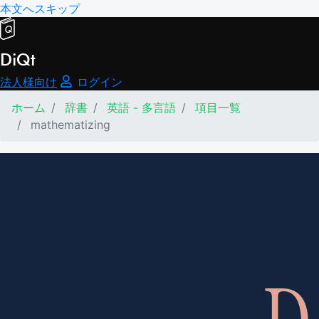
本文へスキップ
DiQt
法人様向け
ログイン
ホーム
辞書
英語 - 多言語
項目一覧
mathematizing