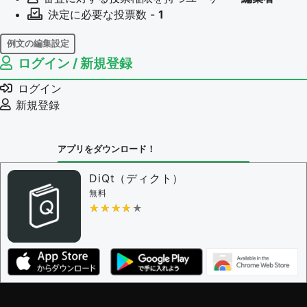
決定に必要な投票数 -
1
例文の編集設定
ログイン / 新規登録
例文の編集権限を持つユーザー -
すべてのユーザー
例文の削除を審査する
ログイン
審査に対する投票権限を持つユーザー -
編集者
新規登録
決定に必要な投票数 -
1
問題の編集設定
アプリをダウンロード！
問題の編集権限を持つユーザー -
すべてのユーザー
審査に対する投票権限を持つユーザー -
編集者
DiQt（ディクト）
決定に必要な投票数 -
1
無料
★★★★★
★★★★★
編集ガイドライン