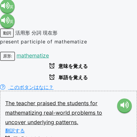
英
英
語（米
活用形
分詞
現在形
動詞
語（イ
国）
present participle of mathematize
ギリ
(en-US)
mathematize
原形:
意味を覚える
ス）
単語を覚える
(en-GB)
このボタンはなに？
The
teacher
praised
the
students
for
mathematizing
real-world
problems
to
uncover
underlying
patterns.
翻訳する