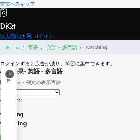
本文へスキップ
DiQt
法人様向け
ログイン
ホーム
辞書
英語 - 多言語
watching
ログインすると広告が減り、学習に集中できます。
検索結果- 英語 - 多言語
×
広
告
意味・例文の表示言語
検索内容:
watching
watching