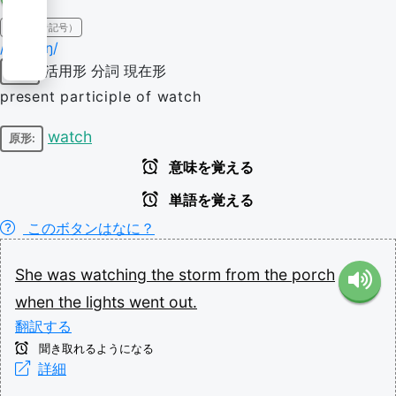
IPA（発音記号）
/ˈwɑt͡ʃɪŋ/
活用形
分詞
現在形
動詞
present participle of watch
watch
原形:
意味を覚える
単語を覚える
このボタンはなに？
She
was
watching
the
storm
from
the
porch
when
the
lights
went
out.
翻訳する
聞き取れるようになる
詳細