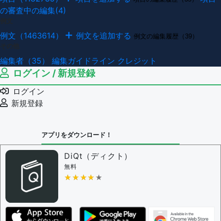
の審査中の編集(4)
例文
例文（1463614）
例文を追加する
例文の編集履歴（39）
その他
編集者（35）
編集ガイドライン
クレジット
ログイン / 新規登録
ログイン
新規登録
アプリをダウンロード！
DiQt（ディクト）
無料
★★★★★
★★★★★