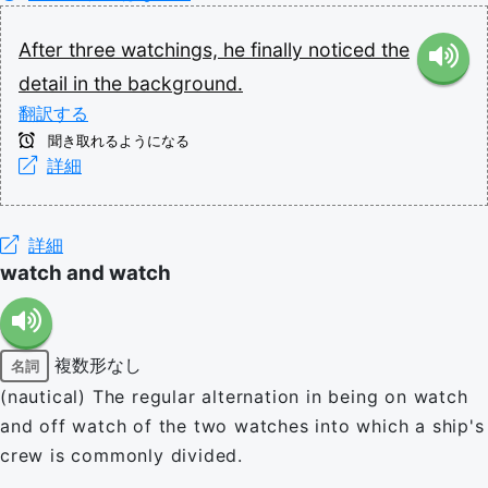
After
three
watchings,
he
finally
noticed
the
detail
in
the
background.
翻訳する
聞き取れるようになる
詳細
詳細
watch and watch
複数形なし
名詞
(nautical) The regular alternation in being on watch
and off watch of the two watches into which a ship's
crew is commonly divided.