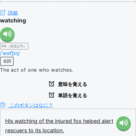
詳細
watching
IPA（発音記号）
/ˈwɑt͡ʃɪŋ/
名詞
The act of one who watches.
意味を覚える
単語を覚える
このボタンはなに？
His
watching
of
the
injured
fox
helped
alert
rescuers
to
its
location.