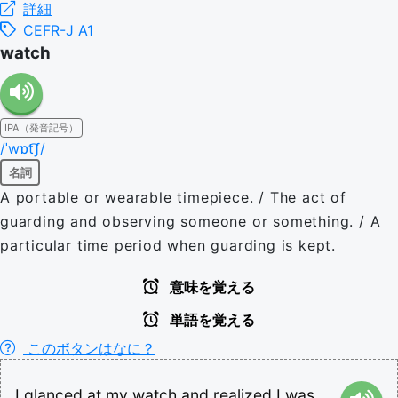
詳細
CEFR-J A1
watch
IPA（発音記号）
/ˈwɒt͡ʃ/
名詞
A portable or wearable timepiece. / The act of
guarding and observing someone or something. / A
particular time period when guarding is kept.
意味を覚える
単語を覚える
このボタンはなに？
I
glanced
at
my
watch
and
realized
I
was