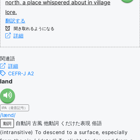
north,
a
place
whispered
about
in
village
lore.
翻訳する
聞き取れるようになる
詳細
関連語
詳細
CEFR-J A2
land
IPA（発音記号）
/lænd/
自動詞
古風
他動詞
くだけた表現
俗語
動詞
(intransitive) To descend to a surface, especially