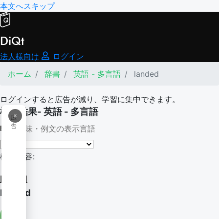
本文へスキップ
DiQt
法人様向け
ログイン
ホーム
辞書
英語 - 多言語
landed
ログインすると広告が減り、学習に集中できます。
検索結果- 英語 - 多言語
×
広
告
意味・例文の表示言語
検索内容:
landed
landed