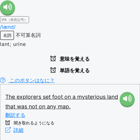
IPA（発音記号）
/lænd/
不可算名詞
名詞
lant; urine
意味を覚える
単語を覚える
このボタンはなに？
The
explorers
set
foot
on
a
mysterious
land
that
was
not
on
any
map.
翻訳する
聞き取れるようになる
詳細