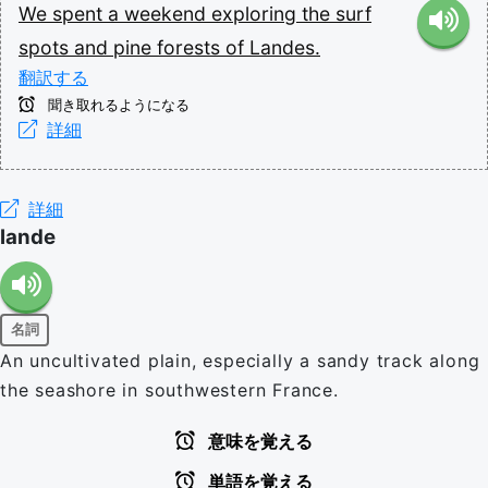
We
spent
a
weekend
exploring
the
surf
spots
and
pine
forests
of
Landes.
翻訳する
聞き取れるようになる
詳細
詳細
lande
名詞
An uncultivated plain, especially a sandy track along
the seashore in southwestern France.
意味を覚える
単語を覚える