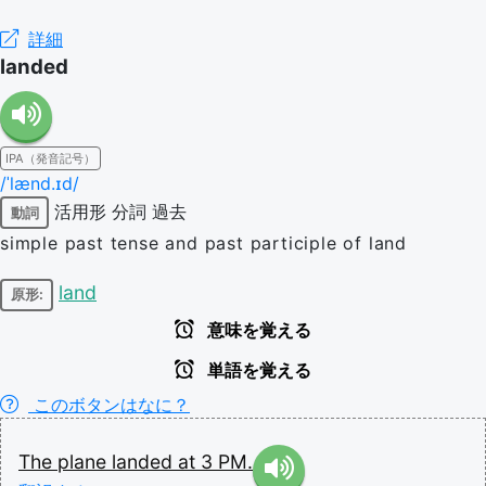
詳細
landed
IPA（発音記号）
/ˈlænd.ɪd/
活用形
分詞
過去
動詞
simple past tense and past participle of land
land
原形:
意味を覚える
単語を覚える
このボタンはなに？
The
plane
landed
at
3
PM.