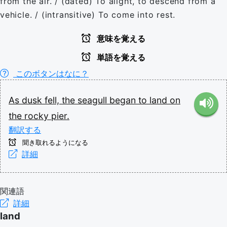
from the air. / (dated) To alight, to descend from a
vehicle. / (intransitive) To come into rest.
意味を覚える
単語を覚える
このボタンはなに？
As
dusk
fell,
the
seagull
began
to
land
on
the
rocky
pier.
翻訳する
聞き取れるようになる
詳細
関連語
詳細
land