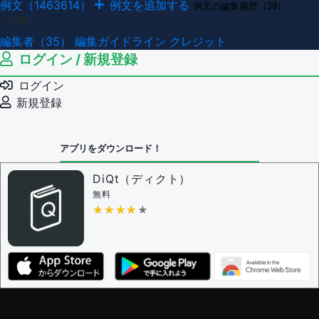
例文（1463614）
例文を追加する
例文の編集履歴（39）
その他
編集者（35）
編集ガイドライン
クレジット
ログイン / 新規登録
ログイン
新規登録
アプリをダウンロード！
DiQt（ディクト）
無料
★★★★★
★★★★★