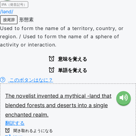
IPA（発音記号）
/lənd/
形態素
接尾辞
Used to form the name of a territory, country, or
region. / Used to form the name of a sphere of
activity or interaction.
意味を覚える
単語を覚える
このボタンはなに？
The
novelist
invented
a
mythical
-land
that
blended
forests
and
deserts
into
a
single
enchanted
realm.
翻訳する
聞き取れるようになる