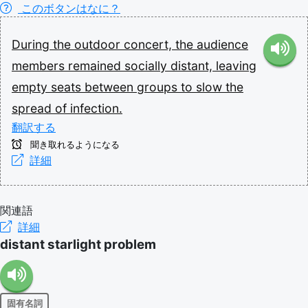
このボタンはなに？
During
the
outdoor
concert,
the
audience
members
remained
socially
distant,
leaving
empty
seats
between
groups
to
slow
the
spread
of
infection.
翻訳する
聞き取れるようになる
詳細
関連語
詳細
distant starlight problem
固有名詞