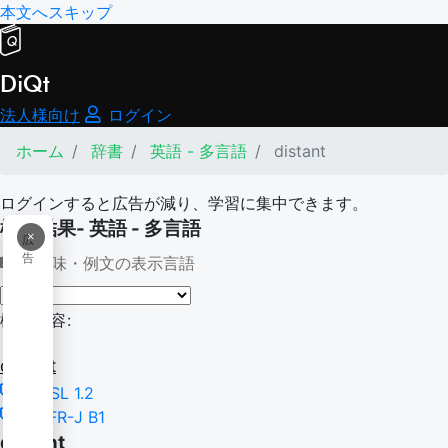
本文へスキップ
DiQt
法人様向け
ログイン
ホーム
辞書
英語 - 多言語
distant
ログインすると広告が減り、学習に集中できます。
検索結果- 英語 - 多言語
×
広
告
意味・例文の表示言語
検索内容:
distant
NGSL 1.2
CEFR-J B1
distant