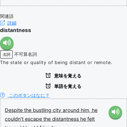
関連語
詳細
distantness
不可算名詞
名詞
The state or quality of being distant or remote.
意味を覚える
単語を覚える
このボタンはなに？
Despite
the
bustling
city
around
him,
he
couldn't
escape
the
distantness
he
felt