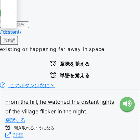
IPA（発音記号）
/ˈdɪstənt/
形容詞
existing or happening far away in space
意味を覚える
単語を覚える
このボタンはなに？
From
the
hill,
he
watched
the
distant
lights
of
the
village
flicker
in
the
night.
翻訳する
聞き取れるようになる
詳細