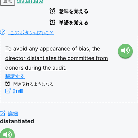
distantiate
原形:
意味を覚える
単語を覚える
このボタンはなに？
To
avoid
any
appearance
of
bias,
the
director
distantiates
the
committee
from
donors
during
the
audit.
翻訳する
聞き取れるようになる
詳細
詳細
distantiated