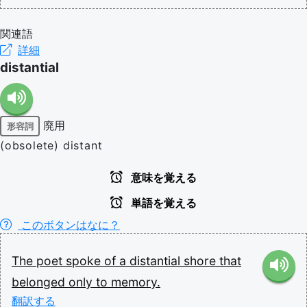
関連語
詳細
distantial
廃用
形容詞
(obsolete) distant
意味を覚える
単語を覚える
このボタンはなに？
The
poet
spoke
of
a
distantial
shore
that
belonged
only
to
memory.
翻訳する