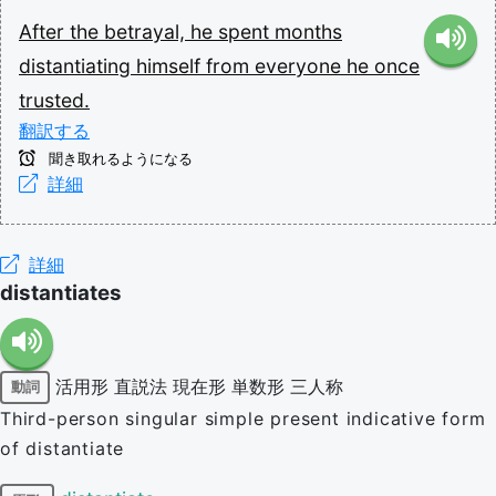
After
the
betrayal,
he
spent
months
distantiating
himself
from
everyone
he
once
trusted.
翻訳する
聞き取れるようになる
詳細
詳細
distantiates
活用形
直説法
現在形
単数形
三人称
動詞
Third-person singular simple present indicative form
of distantiate