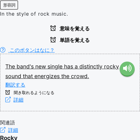
形容詞
In the style of rock music.
意味を覚える
単語を覚える
このボタンはなに？
The
band's
new
single
has
a
distinctly
rocky
sound
that
energizes
the
crowd.
翻訳する
聞き取れるようになる
詳細
関連語
詳細
Rocky