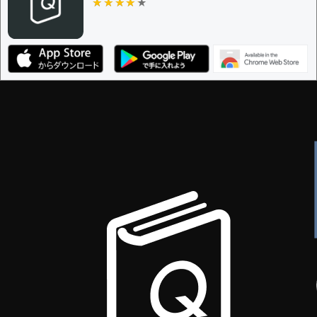
★★★★★
★★★★★