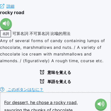
詳細
rocky road
可算名詞
不可算名詞
比喩的用法
名詞
Any of several forms of candy containing lumps of
chocolate, marshmallows and nuts. / A variety of
chocolate ice cream with marshmallows and
almonds. / (figuratively) A rough time, course etc.
意味を覚える
単語を覚える
このボタンはなに？
For
dessert,
he
chose
a
rocky
road,
savoring
the
chunks
of
chocolate,