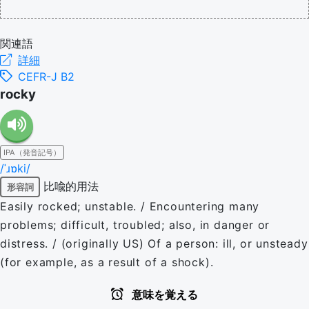
関連語
詳細
CEFR-J B2
rocky
IPA（発音記号）
/ˈɹɒki/
比喩的用法
形容詞
Easily rocked; unstable. / Encountering many
problems; difficult, troubled; also, in danger or
distress. / (originally US) Of a person: ill, or unsteady
(for example, as a result of a shock).
意味を覚える