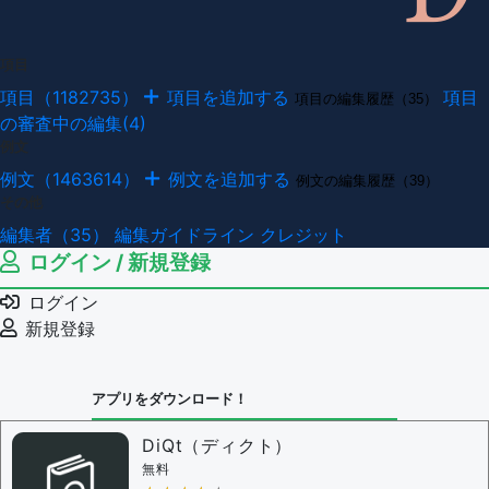
項目
項目（1182735）
項目を追加する
項目
項目の編集履歴（35）
の審査中の編集(4)
例文
例文（1463614）
例文を追加する
例文の編集履歴（39）
その他
編集者（35）
編集ガイドライン
クレジット
ログイン / 新規登録
ログイン
新規登録
アプリをダウンロード！
DiQt（ディクト）
無料