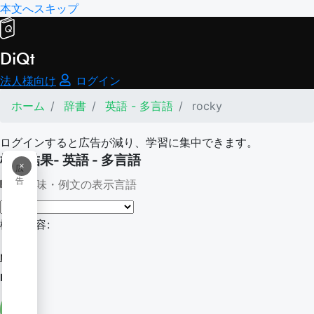
本文へスキップ
DiQt
法人様向け
ログイン
ホーム
辞書
英語 - 多言語
rocky
ログインすると広告が減り、学習に集中できます。
検索結果- 英語 - 多言語
×
広
告
意味・例文の表示言語
検索内容:
rocky
rocky