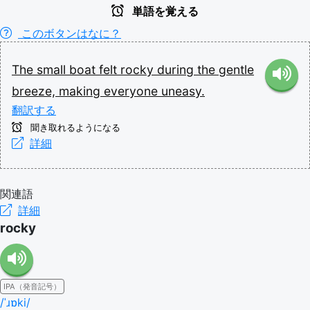
単語を覚える
このボタンはなに？
The
small
boat
felt
rocky
during
the
gentle
breeze,
making
everyone
uneasy.
翻訳する
聞き取れるようになる
詳細
関連語
詳細
rocky
IPA（発音記号）
/ˈɹɒki/