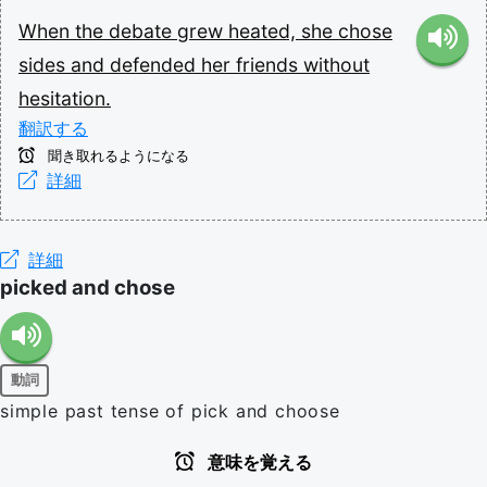
When
the
debate
grew
heated,
she
chose
sides
and
defended
her
friends
without
hesitation.
翻訳する
聞き取れるようになる
詳細
詳細
picked and chose
動詞
simple past tense of pick and choose
意味を覚える