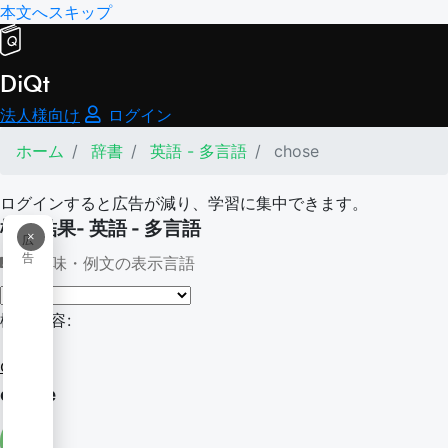
本文へスキップ
DiQt
法人様向け
ログイン
ホーム
辞書
英語 - 多言語
chose
ログインすると広告が減り、学習に集中できます。
検索結果- 英語 - 多言語
×
広
告
意味・例文の表示言語
検索内容:
chose
chose