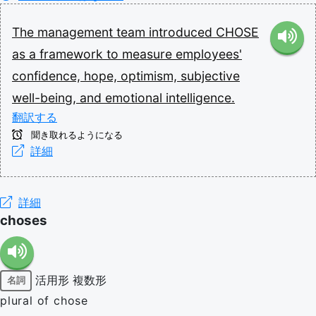
The
management
team
introduced
CHOSE
as
a
framework
to
measure
employees'
confidence,
hope,
optimism,
subjective
well-being,
and
emotional
intelligence.
翻訳する
聞き取れるようになる
詳細
詳細
choses
活用形
複数形
名詞
plural of chose