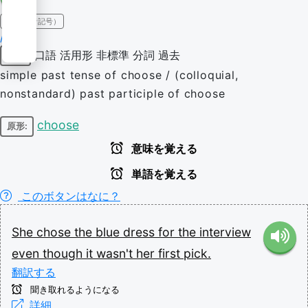
IPA（発音記号）
/tʃəʊz/
口語
活用形
非標準
分詞
過去
動詞
simple past tense of choose / (colloquial,
nonstandard) past participle of choose
choose
原形:
意味を覚える
単語を覚える
このボタンはなに？
She
chose
the
blue
dress
for
the
interview
even
though
it
wasn't
her
first
pick.
翻訳する
聞き取れるようになる
詳細