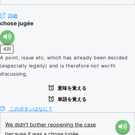
詳細
chose jugée
名詞
A point, issue etc. which has already been decided
(especially legally) and is therefore not worth
discussing.
意味を覚える
単語を覚える
このボタンはなに？
We
didn't
bother
reopening
the
case
because
it
was
a
chose
jugée.