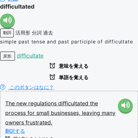
difficultated
活用形
分詞
過去
動詞
simple past tense and past participle of difficultate
difficultate
原形:
意味を覚える
単語を覚える
このボタンはなに？
The
new
regulations
difficultated
the
process
for
small
businesses,
leaving
many
owners
frustrated.
翻訳する