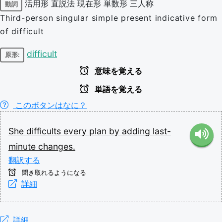
活用形
直説法
現在形
単数形
三人称
動詞
Third-person singular simple present indicative form
of difficult
difficult
原形:
意味を覚える
単語を覚える
このボタンはなに？
She
difficults
every
plan
by
adding
last-
minute
changes.
翻訳する
聞き取れるようになる
詳細
詳細