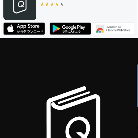
★★★★★
★★★★★