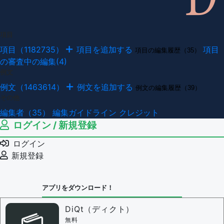
項目
項目（1182735）
項目を追加する
項目
項目の編集履歴（35）
の審査中の編集(4)
例文
例文（1463614）
例文を追加する
例文の編集履歴（39）
その他
編集者（35）
編集ガイドライン
クレジット
ログイン / 新規登録
ログイン
新規登録
アプリをダウンロード！
DiQt（ディクト）
無料