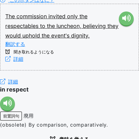
このボタンはなに？
The
commission
invited
only
the
respectables
to
the
luncheon,
believing
they
would
uphold
the
event's
dignity.
翻訳する
聞き取れるようになる
詳細
詳細
in respect
廃用
前置詞句
(obsolete) By comparison, comparatively.