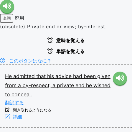
廃用
名詞
(obsolete) Private end or view; by-interest.
意味を覚える
単語を覚える
このボタンはなに？
He
admitted
that
his
advice
had
been
given
from
a
by-respect,
a
private
end
he
wished
to
conceal.
翻訳する
聞き取れるようになる
詳細