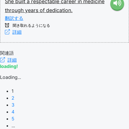
She
built
a
respectable
career
in
medicine
through
years
of
dedication.
翻訳する
聞き取れるようになる
詳細
関連語
詳細
loading!
Loading...
1
2
3
4
5
...