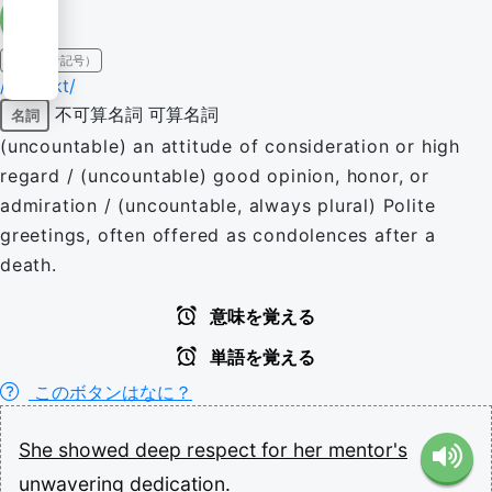
IPA（発音記号）
/ɹɪˈspɛkt/
不可算名詞
可算名詞
名詞
(uncountable) an attitude of consideration or high
regard / (uncountable) good opinion, honor, or
admiration / (uncountable, always plural) Polite
greetings, often offered as condolences after a
death.
意味を覚える
単語を覚える
このボタンはなに？
She
showed
deep
respect
for
her
mentor's
unwavering
dedication.