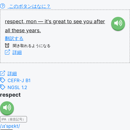
このボタンはなに？
respect,
mon
—
it's
great
to
see
you
after
all
these
years.
翻訳する
聞き取れるようになる
詳細
詳細
CEFR-J B1
NGSL 1.2
respect
IPA（発音記号）
/ɹɪˈspɛkt/