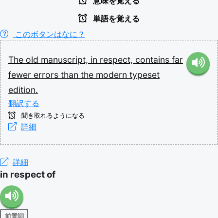
意味を覚える
単語を覚える
このボタンはなに？
The
old
manuscript,
in
respect,
contains
far
fewer
errors
than
the
modern
typeset
edition.
翻訳する
聞き取れるようになる
詳細
詳細
in respect of
前置詞