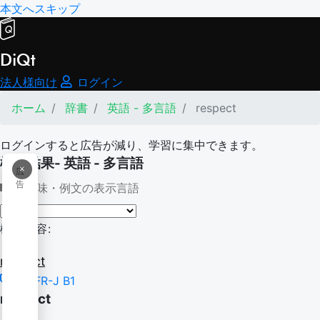
本文へスキップ
DiQt
法人様向け
ログイン
ホーム
辞書
英語 - 多言語
respect
ログインすると広告が減り、学習に集中できます。
検索結果- 英語 - 多言語
×
広
告
意味・例文の表示言語
検索内容:
respect
CEFR-J B1
respect