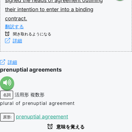
signed
the
heads
of
agreement
outlining
their
intention
to
enter
into
a
binding
contract.
翻訳する
聞き取れるようになる
詳細
詳細
prenuptial agreements
活用形
複数形
名詞
plural of prenuptial agreement
prenuptial agreement
原形:
意味を覚える