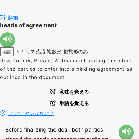
詳細
heads of agreement
イギリス英語
複数形
複数形のみ
名詞
(law, former, Britain) A document stating the intent
of the parties to enter into a binding agreement as
outlined in the document.
意味を覚える
単語を覚える
このボタンはなに？
Before
finalizing
the
deal,
both
parties