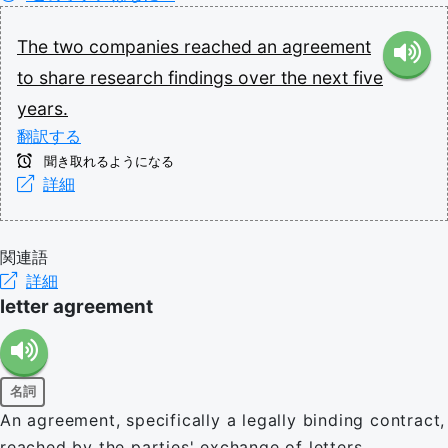
The
two
companies
reached
an
agreement
to
share
research
findings
over
the
next
five
years.
翻訳する
聞き取れるようになる
詳細
関連語
詳細
letter agreement
名詞
An agreement, specifically a legally binding contract,
reached by the parties' exchange of letters.