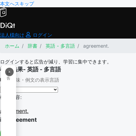
本文へスキップ
DiQt
法人様向け
ログイン
ホーム
辞書
英語 - 多言語
agreement.
ログインすると広告が減り、学習に集中できます。
検索結果- 英語 - 多言語
×
広
告
意味・例文の表示言語
検索内容:
agreement.
in agreement