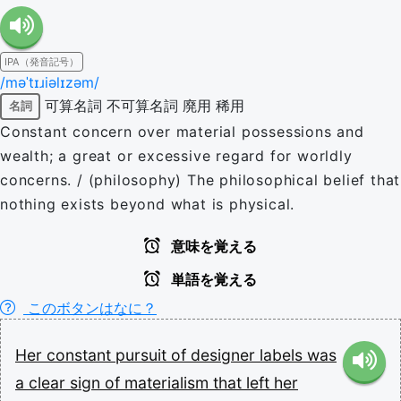
IPA（発音記号）
/məˈtɪɹiəlɪzəm/
可算名詞
不可算名詞
廃用
稀用
名詞
Constant concern over material possessions and
wealth; a great or excessive regard for worldly
concerns. / (philosophy) The philosophical belief that
nothing exists beyond what is physical.
意味を覚える
単語を覚える
このボタンはなに？
Her
constant
pursuit
of
designer
labels
was
a
clear
sign
of
materialism
that
left
her