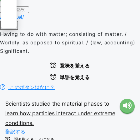
IPA（発音記号）
/məˈtɪɹi.əl/
形容詞
Having to do with matter; consisting of matter. /
Worldly, as opposed to spiritual. / (law, accounting)
Significant.
意味を覚える
単語を覚える
このボタンはなに？
Scientists
studied
the
material
phases
to
learn
how
particles
interact
under
extreme
conditions.
翻訳する
聞き取れるようになる