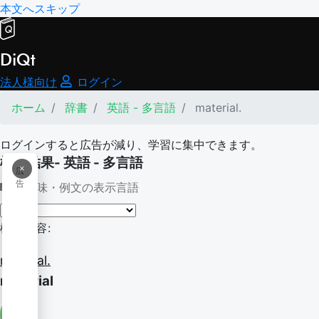
本文へスキップ
DiQt
法人様向け
ログイン
ホーム
辞書
英語 - 多言語
material.
ログインすると広告が減り、学習に集中できます。
検索結果- 英語 - 多言語
×
広
告
意味・例文の表示言語
検索内容:
material.
material