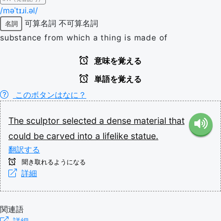
/məˈtɪɹi.əl/
可算名詞
不可算名詞
名詞
substance from which a thing is made of
意味を覚える
単語を覚える
このボタンはなに？
The
sculptor
selected
a
dense
material
that
could
be
carved
into
a
lifelike
statue.
翻訳する
聞き取れるようになる
詳細
関連語