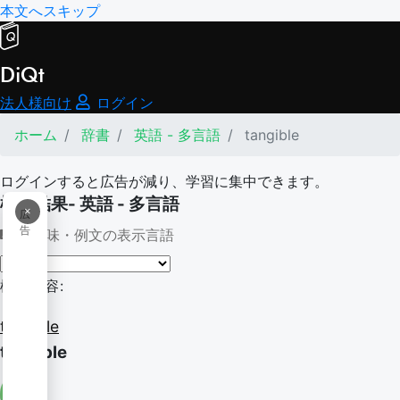
本文へスキップ
DiQt
法人様向け
ログイン
ホーム
辞書
英語 - 多言語
tangible
ログインすると広告が減り、学習に集中できます。
検索結果- 英語 - 多言語
×
広
告
意味・例文の表示言語
検索内容:
tangible
tangible