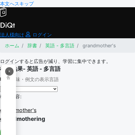
本文へスキップ
DiQt
法人様向け
ログイン
ホーム
辞書
英語 - 多言語
grandmother's
ログインすると広告が減り、学習に集中できます。
検索結果- 英語 - 多言語
×
広
告
意味・例文の表示言語
検索内容:
grandmother's
grandmothering