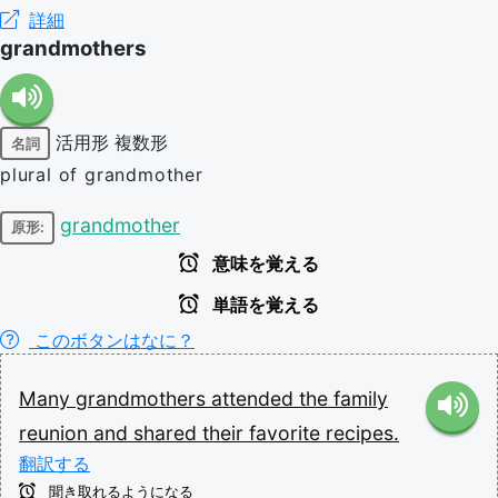
詳細
grandmothers
活用形
複数形
名詞
plural of grandmother
grandmother
原形:
意味を覚える
単語を覚える
このボタンはなに？
Many
grandmothers
attended
the
family
reunion
and
shared
their
favorite
recipes.
翻訳する
聞き取れるようになる