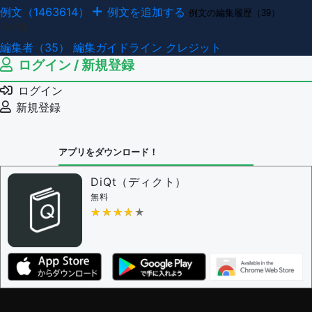
例文（1463614）
例文を追加する
例文の編集履歴（39）
その他
編集者（35）
編集ガイドライン
クレジット
ログイン / 新規登録
ログイン
新規登録
アプリをダウンロード！
DiQt（ディクト）
無料
★★★★★
★★★★★