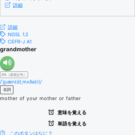
詳細
詳細
NGSL 1.2
CEFR-J A1
grandmother
IPA（発音記号）
/ˈɡɹæn(d)ˌmʌðə(r)/
名詞
mother of your mother or father
意味を覚える
単語を覚える
このボタンはなに？