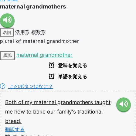
maternal grandmothers
活用形
複数形
名詞
plural of maternal grandmother
maternal grandmother
原形:
意味を覚える
単語を覚える
このボタンはなに？
Both
of
my
maternal
grandmothers
taught
me
how
to
bake
our
family's
traditional
bread.
翻訳する