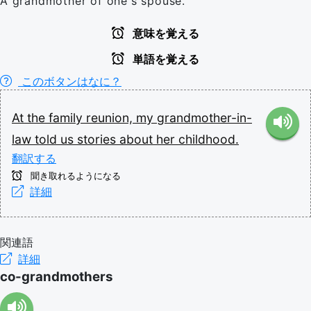
A grandmother of one's spouse.
意味を覚える
単語を覚える
このボタンはなに？
At
the
family
reunion,
my
grandmother-in-
law
told
us
stories
about
her
childhood.
翻訳する
聞き取れるようになる
詳細
関連語
詳細
co-grandmothers