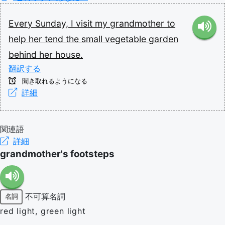
Every
Sunday,
I
visit
my
grandmother
to
help
her
tend
the
small
vegetable
garden
behind
her
house.
翻訳する
聞き取れるようになる
詳細
関連語
詳細
grandmother's footsteps
不可算名詞
名詞
red light, green light