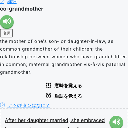
詳細
co-grandmother
名詞
the mother of one's son- or daughter-in-law, as
common grandmother of their children; the
relationship between women who have grandchildren
in common; maternal grandmother vis-à-vis paternal
grandmother.
意味を覚える
単語を覚える
このボタンはなに？
After
her
daughter
married,
she
embraced