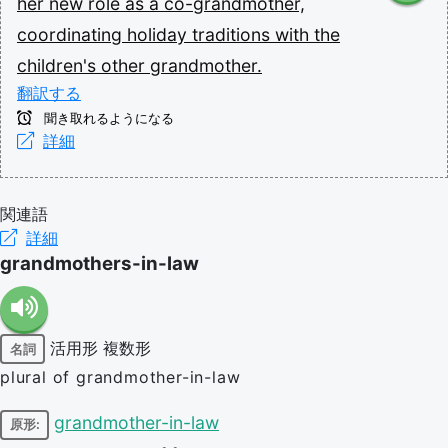
her
new
role
as
a
co-grandmother,
coordinating
holiday
traditions
with
the
children's
other
grandmother.
翻訳する
聞き取れるようになる
詳細
関連語
詳細
grandmothers-in-law
活用形
複数形
名詞
plural of grandmother-in-law
grandmother-in-law
原形: