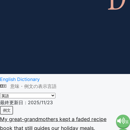
English Dictionary
意味・例文の表示言語
最終更新日：2025/11/23
例文
My
great-grandmothers
kept
a
faded
recipe
英
book
that
still
guides
our
holiday
meals.