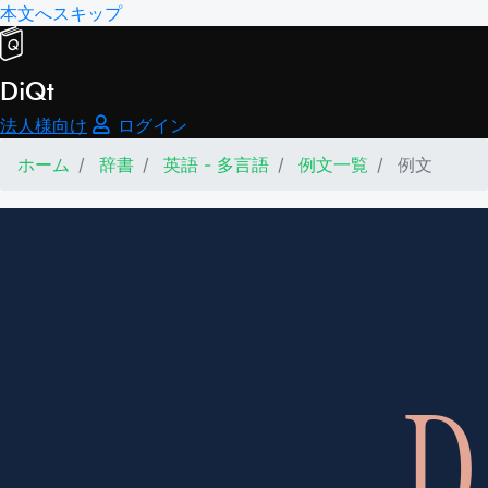
本文へスキップ
DiQt
法人様向け
ログイン
ホーム
辞書
英語 - 多言語
例文一覧
例文