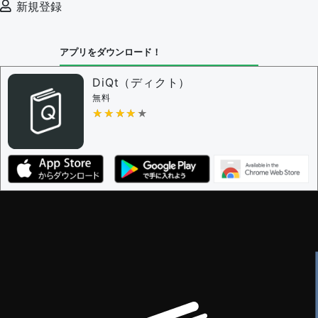
新規登録
決定に必要な投票数 -
1
問題の編集設定
アプリをダウンロード！
問題の編集権限を持つユーザー -
すべてのユーザー
審査に対する投票権限を持つユーザー -
編集者
DiQt（ディクト）
決定に必要な投票数 -
1
無料
★★★★★
★★★★★
編集ガイドライン