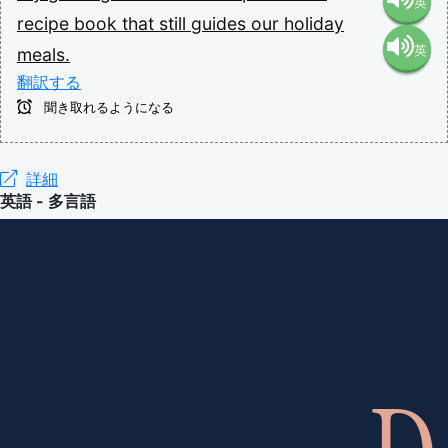
英
recipe
book
that
still
guides
our
holiday
英
meals.
語（米
翻訳する
語（イ
国）
聞き取れるようになる
ギリ
(en-US)
詳細
英語 - 多言語
ス）
(en-GB)