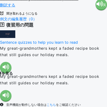
翻訳する
英
語（米
聞き取れるようになる
語（イ
例文の編集履歴（0）
国）
復習用の問題
ギリ
(en-US)
Sentence quizzes to help you learn to read
ス）
My great-grandmothers kept a faded recipe book
that still guides our holiday meals.
(en-GB)
解を見る
My great-grandmothers kept a faded recipe book
that still guides our holiday meals.
音声機能が動作しない場合は
こちら
をご確認ください