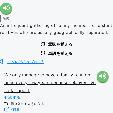
名詞
An infrequent gathering of family members or distant
relatives who are usually geographically separated.
意味を覚える
単語を覚える
このボタンはなに？
We
only
manage
to
have
a
family
reunion
once
every
few
years
because
relatives
live
so
far
apart.
翻訳する
聞き取れるようになる
詳細