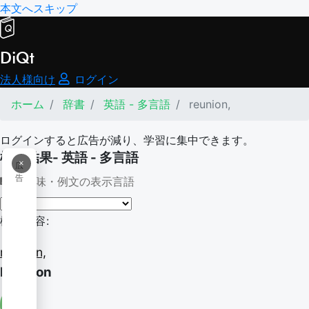
本文へスキップ
DiQt
法人様向け
ログイン
ホーム
辞書
英語 - 多言語
reunion,
ログインすると広告が減り、学習に集中できます。
検索結果- 英語 - 多言語
×
広
告
意味・例文の表示言語
検索内容:
reunion,
Reunion