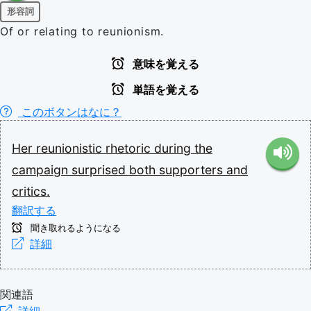
形容詞
Of or relating to reunionism.
意味を覚える
単語を覚える
このボタンはなに？
Her
reunionistic
rhetoric
during
the
campaign
surprised
both
supporters
and
critics.
翻訳する
聞き取れるようになる
詳細
関連語
詳細