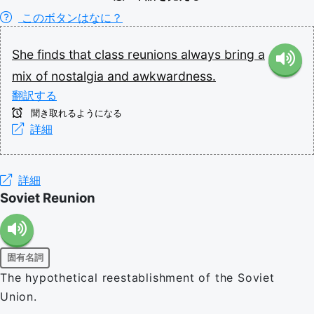
このボタンはなに？
She
finds
that
class
reunions
always
bring
a
mix
of
nostalgia
and
awkwardness.
翻訳する
聞き取れるようになる
詳細
詳細
Soviet Reunion
固有名詞
The hypothetical reestablishment of the Soviet
Union.