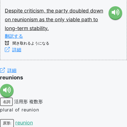
Despite
criticism,
the
party
doubled
down
on
reunionism
as
the
only
viable
path
to
long-term
stability.
翻訳する
聞き取れるようになる
詳細
詳細
reunions
活用形
複数形
名詞
plural of reunion
reunion
原形: