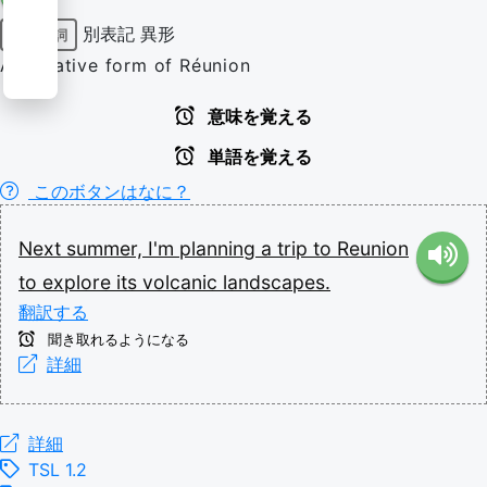
別表記
異形
固有名詞
Alternative form of Réunion
意味を覚える
単語を覚える
このボタンはなに？
Next
summer,
I'm
planning
a
trip
to
Reunion
to
explore
its
volcanic
landscapes.
翻訳する
聞き取れるようになる
詳細
詳細
TSL 1.2