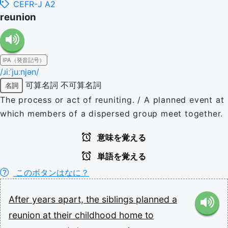
CEFR-J A2
reunion
IPA（発音記号）
/ɹiːˈjuːnjən/
可算名詞
不可算名詞
名詞
The process or act of reuniting. / A planned event at
which members of a dispersed group meet together.
意味を覚える
単語を覚える
このボタンはなに？
After
years
apart,
the
siblings
planned
a
reunion
at
their
childhood
home
to