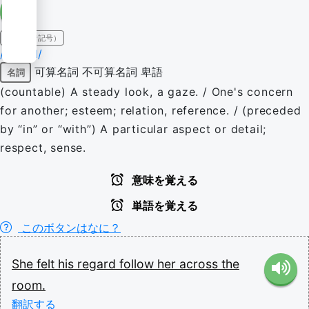
IPA（発音記号）
/ɹɪˈɡɑːd/
可算名詞
不可算名詞
卑語
名詞
(countable) A steady look, a gaze. / One's concern
for another; esteem; relation, reference. / (preceded
by “in” or “with”) A particular aspect or detail;
respect, sense.
意味を覚える
単語を覚える
このボタンはなに？
She
felt
his
regard
follow
her
across
the
room.
翻訳する