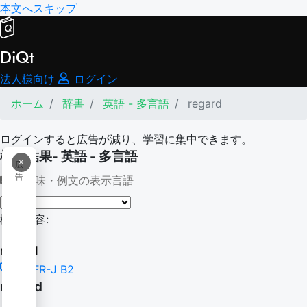
本文へスキップ
DiQt
法人様向け
ログイン
ホーム
辞書
英語 - 多言語
regard
ログインすると広告が減り、学習に集中できます。
検索結果- 英語 - 多言語
×
広
告
意味・例文の表示言語
検索内容:
regard
CEFR-J B2
regard