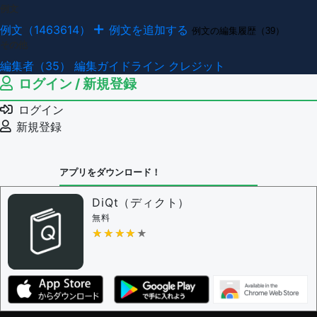
例文
例文（1463614）
例文を追加する
例文の編集履歴（39）
その他
編集者（35）
編集ガイドライン
クレジット
ログイン / 新規登録
ログイン
新規登録
アプリをダウンロード！
DiQt（ディクト）
無料
★★★★★
★★★★★