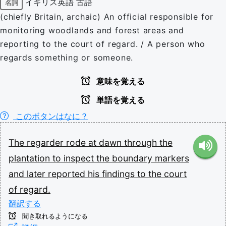
イギリス英語
古語
名詞
(chiefly Britain, archaic) An official responsible for
monitoring woodlands and forest areas and
reporting to the court of regard. / A person who
regards something or someone.
意味を覚える
単語を覚える
このボタンはなに？
The
regarder
rode
at
dawn
through
the
plantation
to
inspect
the
boundary
markers
and
later
reported
his
findings
to
the
court
of
regard.
翻訳する
聞き取れるようになる