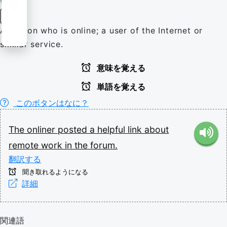
名詞
A person who is online; a user of the Internet or
similar service.
意味を覚える
単語を覚える
このボタンはなに？
The
onliner
posted
a
helpful
link
about
remote
work
in
the
forum.
翻訳する
聞き取れるようになる
詳細
関連語