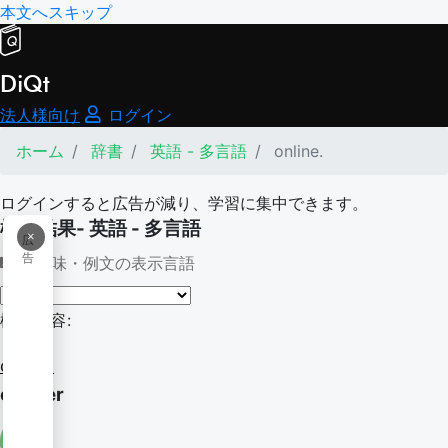
本文へスキップ
DiQt
法人様向け
ログイン
ホーム
辞書
英語 - 多言語
online.
ログインすると広告が減り、学習に集中できます。
検索結果- 英語 - 多言語
×
広
告
意味・例文の表示言語
検索内容:
online.
onliner