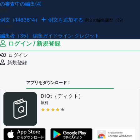
の審査中の編集(4)
例文
例文（1463614）
例文を追加する
例文の編集履歴（39）
その他
編集者（35）
編集ガイドライン
クレジット
ログイン / 新規登録
ログイン
新規登録
アプリをダウンロード！
DiQt（ディクト）
無料
★★★★★
★★★★★