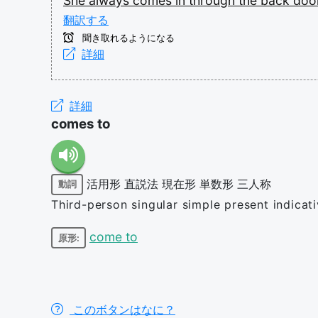
She
always
comes
in
through
the
back
doo
翻訳する
聞き取れるようになる
詳細
詳細
comes to
活用形
直説法
現在形
単数形
三人称
動詞
Third-person singular simple present indicat
come to
原形:
このボタンはなに？