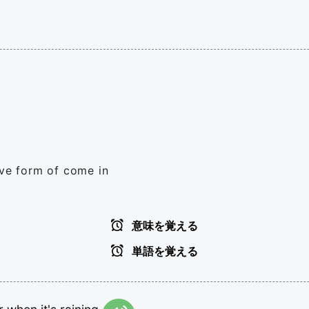
ive form of come in
意味を覚える
単語を覚える