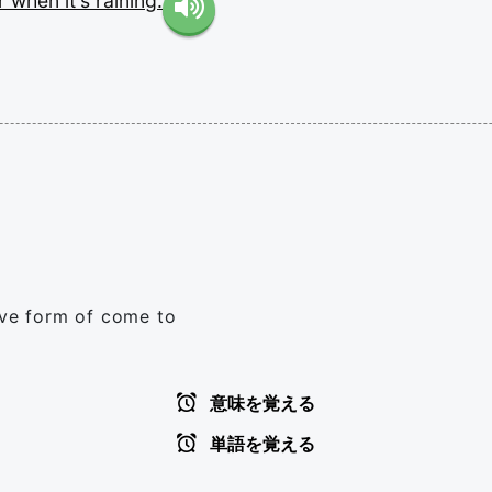
r
when
it's
raining.
ive form of come to
意味を覚える
単語を覚える