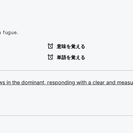
a fugue.
意味を覚える
単語を覚える
ows
in
the
dominant,
responding
with
a
clear
and
meas