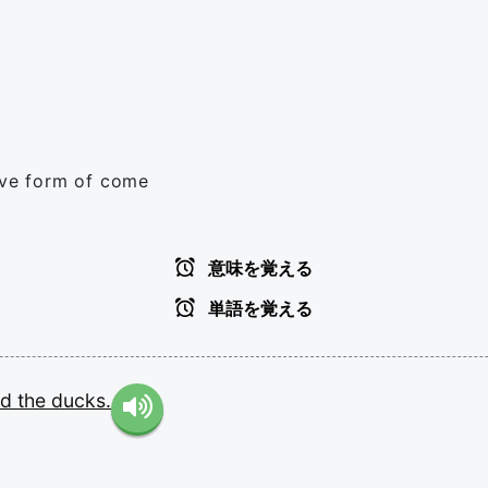
tive form of come
意味を覚える
単語を覚える
ed
the
ducks.