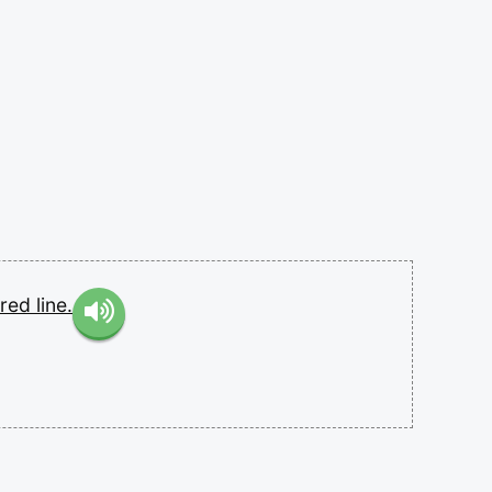
ured
line.