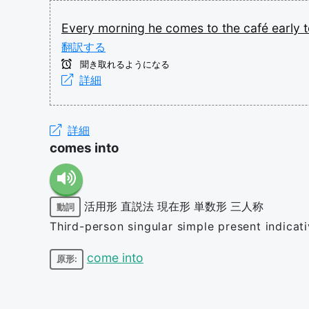
Every
morning
he
comes
to
the
café
early
翻訳する
聞き取れるようになる
詳細
詳細
comes into
活用形
直説法
現在形
単数形
三人称
動詞
Third-person singular simple present indicat
come into
原形: