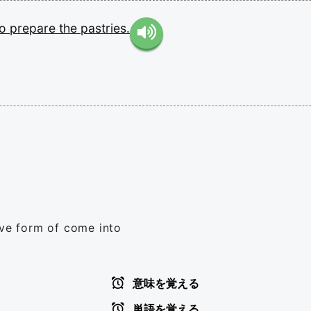
to
prepare
the
pastries.
ive form of come into
意味を覚える
単語を覚える