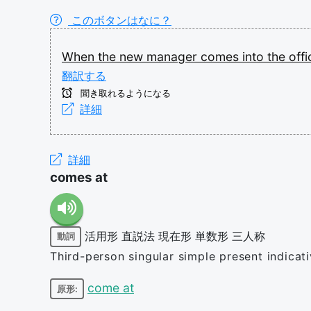
このボタンはなに？
When
the
new
manager
comes
into
the
off
翻訳する
聞き取れるようになる
詳細
詳細
comes at
活用形
直説法
現在形
単数形
三人称
動詞
Third-person singular simple present indicat
come at
原形: