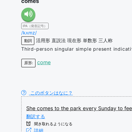
comes
IPA（発音記号）
/kʌmz/
活用形
直説法
現在形
単数形
三人称
動詞
Third-person singular simple present indica
come
原形:
このボタンはなに？
She
comes
to
the
park
every
Sunday
to
fe
翻訳する
聞き取れるようになる
詳細