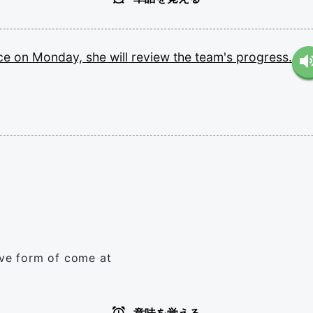
ice
on
Monday,
she
will
review
the
team's
progress.
ive form of come at