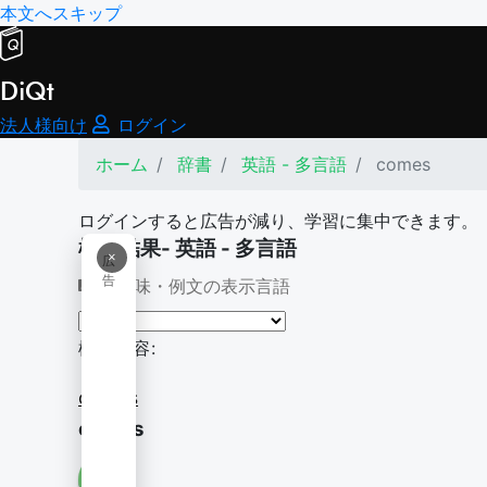
本文へスキップ
DiQt
法人様向け
ログイン
ホーム
辞書
英語 - 多言語
comes
ログインすると広告が減り、学習に集中できます。
検索結果- 英語 - 多言語
×
広
告
意味・例文の表示言語
検索内容:
comes
comes