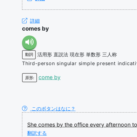
詳細
comes by
活用形
直説法
現在形
単数形
三人称
動詞
Third-person singular simple present indica
come by
原形:
このボタンはなに？
She
comes
by
the
office
every
afternoon
t
翻訳する