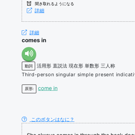
聞き取れるようになる
詳細
詳細
comes in
活用形
直説法
現在形
単数形
三人称
動詞
Third-person singular simple present indicat
come in
原形:
このボタンはなに？