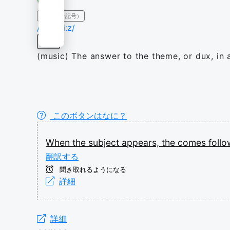
IPA（発音記号）
/ˈkəʊmiːz/
名詞
(music) The answer to the theme, or dux, in 
このボタンはなに？
When
the
subject
appears,
the
comes
foll
翻訳する
聞き取れるようになる
詳細
詳細