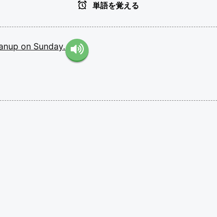
単語を覚える
eanup
on
Sunday.