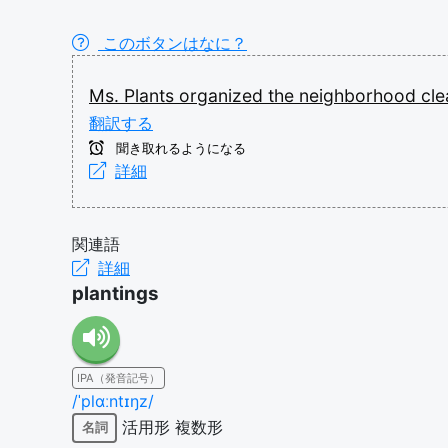
このボタンはなに？
Ms.
Plants
organized
the
neighborhood
cl
翻訳する
聞き取れるようになる
詳細
関連語
詳細
plantings
IPA（発音記号）
/ˈplɑːntɪŋz/
活用形
複数形
名詞