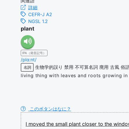
関連語
詳細
CEFR-J A2
NGSL 1.2
plant
IPA（発音記号）
/plɑːnt/
生物学的誤り
禁用
不可算名詞
廃用
古風
俗
名詞
living thing with leaves and roots growing in 
このボタンはなに？
I
moved
the
small
plant
closer
to
the
wind