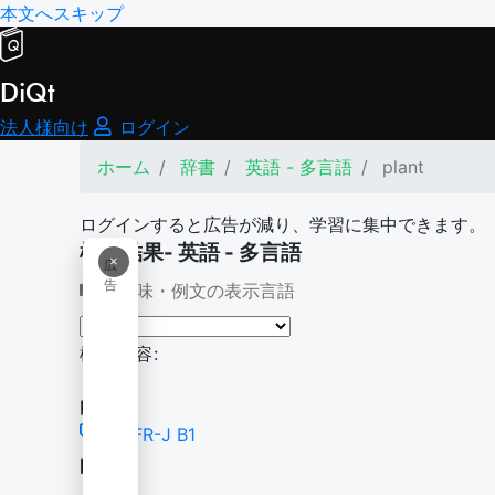
本文へスキップ
DiQt
法人様向け
ログイン
ホーム
辞書
英語 - 多言語
plant
ログインすると広告が減り、学習に集中できます。
検索結果- 英語 - 多言語
×
広
告
意味・例文の表示言語
検索内容:
plant
CEFR-J B1
plant