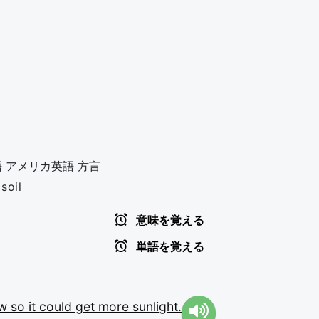
語
アメリカ英語
方言
soil
意味を覚える
単語を覚える
ow
so
it
could
get
more
sunlight.