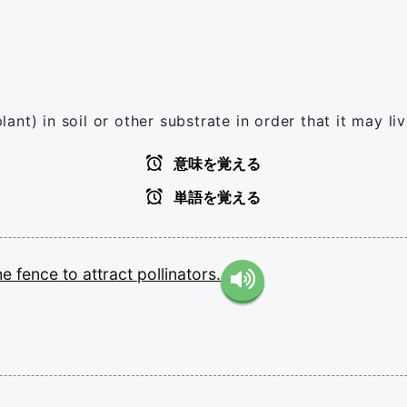
plant) in soil or other substrate in order that it may l
意味を覚える
単語を覚える
he
fence
to
attract
pollinators.