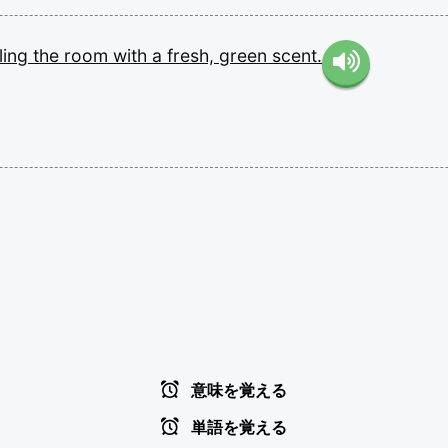
lling
the
room
with
a
fresh,
green
scent.
意味を覚える
単語を覚える