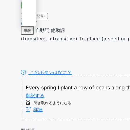
IPA（発音記号）
/plɑːnt/
自動詞
他動詞
動詞
(transitive, intransitive) To place (a seed or 
このボタンはなに？
Every
spring
I
plant
a
row
of
beans
along
t
翻訳する
聞き取れるようになる
詳細