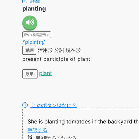
詳細
planting
IPA（発音記号）
/ˈplɑːntɪŋ/
活用形
分詞
現在形
動詞
present participle of plant
plant
原形:
このボタンはなに？
She
is
planting
tomatoes
in
the
backyard
th
翻訳する
聞き取れるようになる