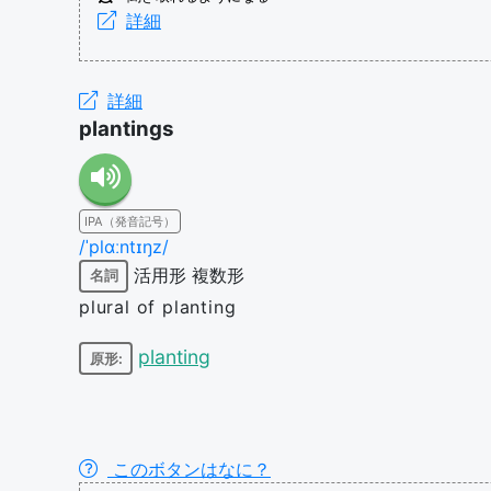
詳細
詳細
plantings
IPA（発音記号）
/ˈplɑːntɪŋz/
活用形
複数形
名詞
plural of planting
planting
原形:
このボタンはなに？