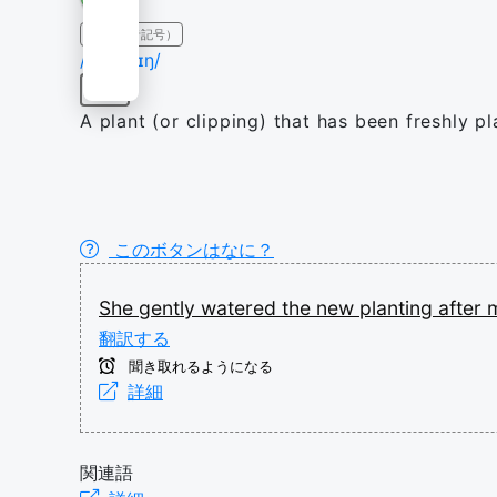
IPA（発音記号）
/ˈplɑːntɪŋ/
名詞
A plant (or clipping) that has been freshly pl
このボタンはなに？
She
gently
watered
the
new
planting
after
翻訳する
聞き取れるようになる
詳細
関連語