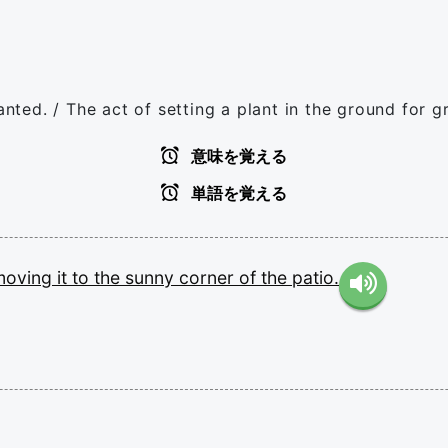
anted. / The act of setting a plant in the ground for g
意味を覚える
単語を覚える
moving
it
to
the
sunny
corner
of
the
patio.