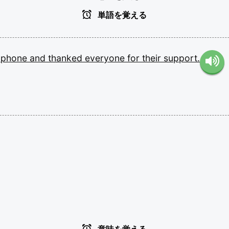
単語を覚える
ophone
and
thanked
everyone
for
their
support.