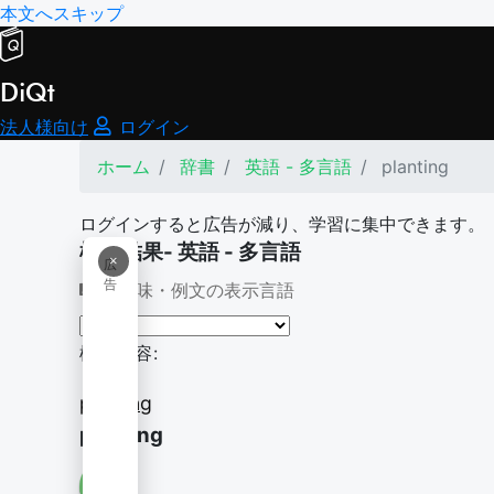
本文へスキップ
DiQt
法人様向け
ログイン
ホーム
辞書
英語 - 多言語
planting
ログインすると広告が減り、学習に集中できます。
検索結果- 英語 - 多言語
×
広
告
意味・例文の表示言語
検索内容:
planting
planting