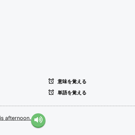
意味を覚える
単語を覚える
is
afternoon.