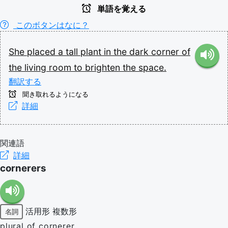
単語を覚える
このボタンはなに？
She
placed
a
tall
plant
in
the
dark
corner
of
the
living
room
to
brighten
the
space.
翻訳する
聞き取れるようになる
詳細
関連語
詳細
cornerers
活用形
複数形
名詞
plural of cornerer