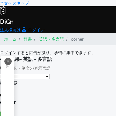
本文へスキップ
DiQt
法人様向け
ログイン
ホーム
辞書
英語 - 多言語
corner
ログインすると広告が減り、学習に集中できます。
検索結果- 英語 - 多言語
×
広
告
意味・例文の表示言語
検索内容:
corner
corner