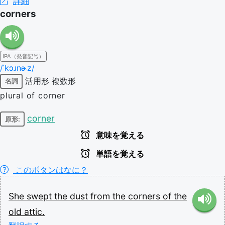
詳細
corners
IPA（発音記号）
/ˈkɔɹnɚz/
活用形
複数形
名詞
plural of corner
corner
原形:
意味を覚える
単語を覚える
このボタンはなに？
She
swept
the
dust
from
the
corners
of
the
old
attic.