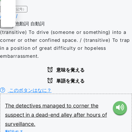
IPA（発音記号）
/ˈkɔɹnɚ/
他動詞
自動詞
動詞
(transitive) To drive (someone or something) into a
corner or other confined space. / (transitive) To trap
in a position of great difficulty or hopeless
embarrassment.
意味を覚える
単語を覚える
このボタンはなに？
The
detectives
managed
to
corner
the
suspect
in
a
dead-end
alley
after
hours
of
surveillance.