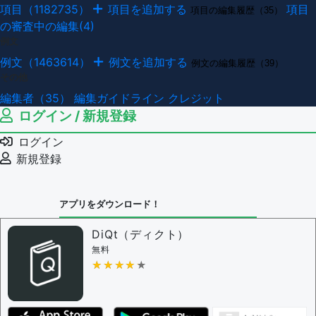
項目（1182735）
項目を追加する
項目
項目の編集履歴（35）
の審査中の編集(4)
例文
例文（1463614）
例文を追加する
例文の編集履歴（39）
その他
編集者（35）
編集ガイドライン
クレジット
ログイン / 新規登録
ログイン
新規登録
アプリをダウンロード！
DiQt（ディクト）
無料
★★★★★
★★★★★