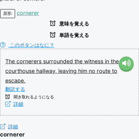
cornerer
原形:
意味を覚える
単語を覚える
このボタンはなに？
The
cornerers
surrounded
the
witness
in
the
courthouse
hallway,
leaving
him
no
route
to
escape.
翻訳する
聞き取れるようになる
詳細
詳細
cornerer