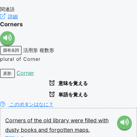
関連語
詳細
Corners
活用形
複数形
固有名詞
plural of Corner
Corner
原形:
意味を覚える
単語を覚える
このボタンはなに？
Corners
of
the
old
library
were
filled
with
dusty
books
and
forgotten
maps.