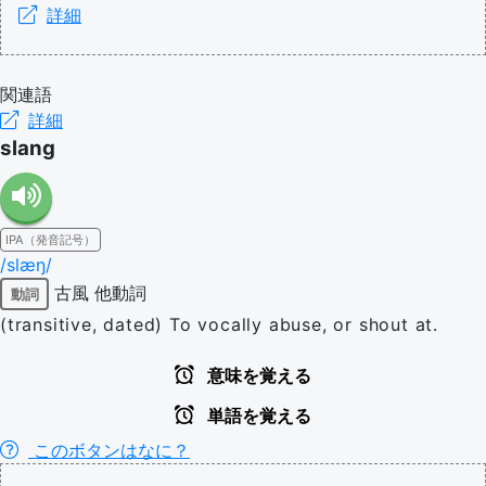
詳細
関連語
詳細
slang
IPA（発音記号）
/slæŋ/
古風
他動詞
動詞
(transitive, dated) To vocally abuse, or shout at.
意味を覚える
単語を覚える
このボタンはなに？