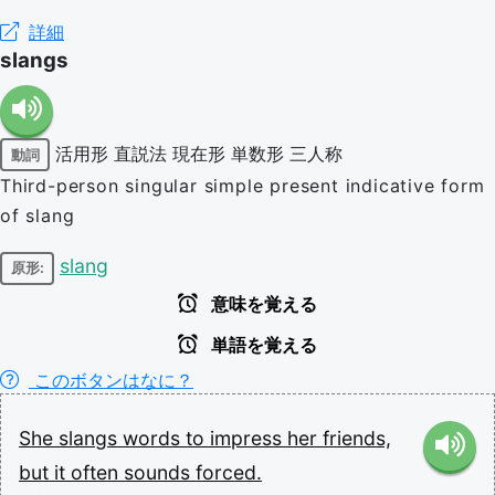
詳細
slangs
活用形
直説法
現在形
単数形
三人称
動詞
Third-person singular simple present indicative form
of slang
slang
原形:
意味を覚える
単語を覚える
このボタンはなに？
She
slangs
words
to
impress
her
friends,
but
it
often
sounds
forced.