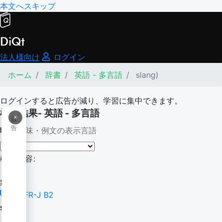
本文へスキップ
DiQt
法人様向け
ログイン
ホーム
辞書
英語 - 多言語
slang)
ログインすると広告が減り、学習に集中できます。
検索結果- 英語 - 多言語
×
広
告
意味・例文の表示言語
検索内容:
slang)
CEFR-J B2
slang