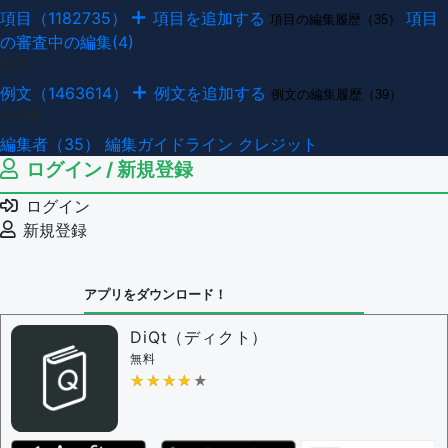
項目（1182735）
項目を追加する
項目
項目の編集履歴（35）
の審査中の編集(4)
例文
例文（1463614）
例文を追加する
例文の編集履歴（39）
その他
編集者（35）
編集ガイドライン
クレジット
ログイン / 新規登録
ログイン
新規登録
アプリをダウンロード！
DiQt（ディクト）
無料
★★★★★
★★★★★