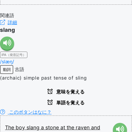
関連語
詳細
slang
IPA（発音記号）
/slæŋ/
古語
動詞
(archaic) simple past tense of sling
意味を覚える
単語を覚える
このボタンはなに？
The
boy
slang
a
stone
at
the
raven
and