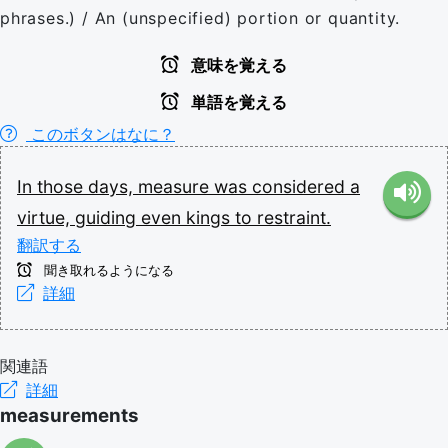
phrases.) / An (unspecified) portion or quantity.
意味を覚える
単語を覚える
このボタンはなに？
In
those
days,
measure
was
considered
a
virtue,
guiding
even
kings
to
restraint.
翻訳する
聞き取れるようになる
詳細
関連語
詳細
measurements