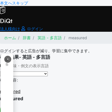
本文へスキップ
DiQt
法人様向け
ログイン
ホーム
辞書
英語 - 多言語
measured
ログインすると広告が減り、学習に集中できます。
検索結果- 英語 - 多言語
×
広
告
意味・例文の表示言語
検索内容:
measured
measured