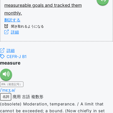
measureable
goals
and
tracked
them
monthly.
翻訳する
聞き取れるようになる
詳細
詳細
CEFR-J B1
measure
IPA（発音記号）
/ˈmɛʒ.ə/
廃用
古語
複数形
名詞
(obsolete) Moderation, temperance. / A limit that
cannot be exceeded; a bound. (Now chiefly in set