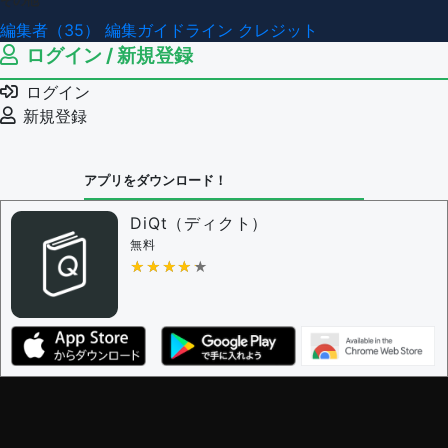
その他
編集者（35）
編集ガイドライン
クレジット
ログイン / 新規登録
ログイン
新規登録
アプリをダウンロード！
DiQt（ディクト）
無料
★★★★★
★★★★★