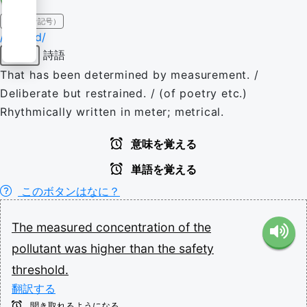
IPA（発音記号）
/ˈmɛʒəd/
詩語
形容詞
That has been determined by measurement. /
Deliberate but restrained. / (of poetry etc.)
Rhythmically written in meter; metrical.
意味を覚える
単語を覚える
このボタンはなに？
The
measured
concentration
of
the
pollutant
was
higher
than
the
safety
threshold.
翻訳する
聞き取れるようになる